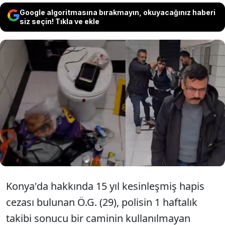
Google algoritmasına bırakmayın, okuyacağınız haberi
siz seçin! Tıkla ve ekle
Konya'da 15 yıl kesinleşmiş hapis cezası
bulunan Ö.G.'nin yakalandığı yer 'yok artık'
dedirtti. 29 yaşındaki şahsın 2 aydır
caminin tuvaletinde yaşadığı ortaya çıktı.
Konya'da hakkında 15 yıl kesinleşmiş hapis
cezası bulunan Ö.G. (29), polisin 1 haftalık
takibi sonucu bir caminin kullanılmayan