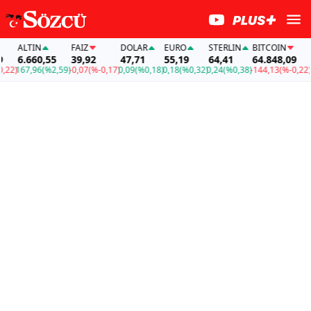
ALTIN
FAİZ
DOLAR
EURO
STERLIN
BITCOIN
AL
6.660,55
39,92
47,71
55,19
64,41
64.848,09
6.
2)
167,96
(%2,59)
-0,07
(%-0,17)
0,09
(%0,18)
0,18
(%0,32)
0,24
(%0,38)
-144,13
(%-0,22)
16