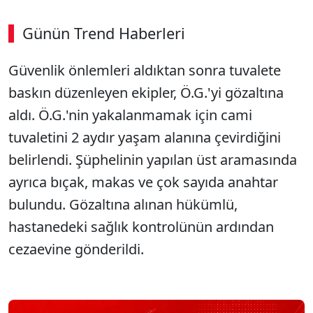
Günün Trend Haberleri
00:02
/ 09:15
Güvenlik önlemleri aldıktan sonra tuvalete
Sesi Aç
baskın düzenleyen ekipler, Ö.G.'yi gözaltına
aldı. Ö.G.'nin yakalanmamak için cami
tuvaletini 2 aydır yaşam alanına çevirdiğini
belirlendi. Şüphelinin yapılan üst aramasında
ayrıca bıçak, makas ve çok sayıda anahtar
bulundu. Gözaltına alınan hükümlü,
hastanedeki sağlık kontrolünün ardından
cezaevine gönderildi.