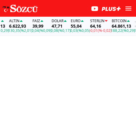
ALTIN
FAİZ
DOLAR
EURO
STERLIN
BITCOIN
ALTI
6.622,93
39,99
47,71
55,04
64,16
64.861,13
6.62
)
130,35
(%2,01)
0,04
(%0,09)
0,08
(%0,17)
0,03
(%0,05)
-0,01
(%-0,02)
188,22
(%0,29)
130,3