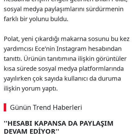
sosyal medya paylaşımlarını sürdürmenin
farklı bir yolunu buldu.
Polat, yeni çıkardığı makarna sosunu bu kez
yardımcısı Ece'nin Instagram hesabından
tanıttı. Ürünün tanıtımına ilişkin görüntüler
kısa sürede sosyal medya platformlarında
yayılırken çok sayıda kullanıcı da duruma
ilişkin yorum yaptı.
Günün Trend Haberleri
00:02
/ 02:14
''HESABI KAPANSA DA PAYLAŞIM
Sesi Aç
DEVAM EDİYOR''