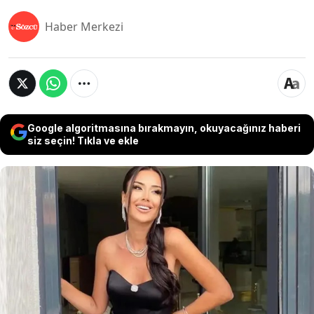
Haber Merkezi
Google algoritmasına bırakmayın, okuyacağınız haberi
siz seçin! Tıkla ve ekle
Türkiye'de Instagram hesabına erişim engeli
getirilen Dilan Polat, yeni çıkardığı makarna
sosunu bu kez yardımcısı Ece'nin sosyal medya
hesabı üzerinden tanıttı. Paylaşım kısa sürede
gündem olurken Polat'ın son görüntüsü de
sosyal medyada çok konuşuldu.