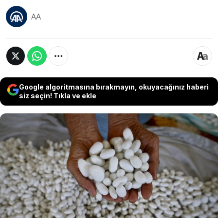
AA
Google algoritmasına bırakmayın, okuyacağınız haberi
siz seçin! Tıkla ve ekle
Düzce'de yaşayan 62 yaşındaki emekli öğretmen
Sefa Konca, 5 yıl önce başladığı ipek böceği
yetiştiriciliğinde devlet desteklerinden
yararlanarak üretimini artırdı. Eşiyle birlikte
üretim yapan Konca, yılda yaklaşık 200 kilogram
koza elde ettiklerini belirterek gençlere bu alana
yönelmeleri çağrısında bulundu.