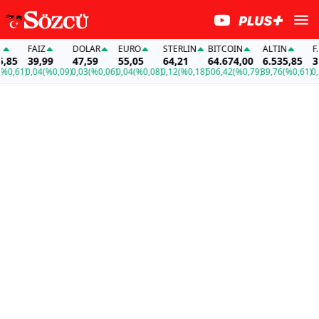
FAİZ
DOLAR
EURO
STERLIN
BITCOIN
ALTIN
FAİZ
39,99
47,59
55,05
64,21
64.674,00
6.535,85
39,9
61)
0,04
(%0,09)
0,03
(%0,06)
0,04
(%0,08)
0,12
(%0,18)
506,42
(%0,79)
39,76
(%0,61)
0,04
(%