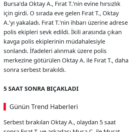
Bursa'da Oktay A., Fırat T.'nin evine hırsızlık
için girdi. O sırada eve gelen Fırat T., Oktay
A.'yı yakaladı. Fırat T.'nin ihbarı üzerine adrese
polis ekipleri sevk edildi. İkili arasında çıkan
kavga polis ekiplerinin müdahalesiyle
sonlandı. İfadeleri alınmak üzere polis
merkezine götürülen Oktay A. ile Fırat T., daha
sonra serbest bırakıldı.
5 SAAT SONRA BIÇAKLADI
Günün Trend Haberleri
00:02
/ 02:14
Serbest bırakılan Oktay A., olaydan 5 saat
Sesi Aç
sonra Fırat T. ve arkadaşı Musa C. ile Murat