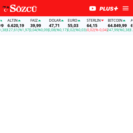
ALTIN
FAİZ
DOLAR
EURO
STERLIN
BITCOIN
ALTI
6.620,19
39,99
47,71
55,03
64,15
64.849,99
6.62
)
127,61
(%1,97)
0,04
(%0,09)
0,08
(%0,17)
0,02
(%0,03)
-0,02
(%-0,04)
247,99
(%0,38)
127,6