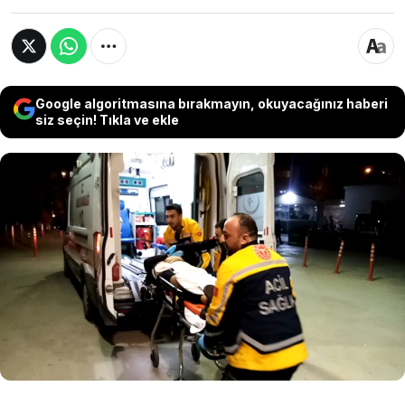
Google algoritmasına bırakmayın, okuyacağınız haberi
siz seçin! Tıkla ve ekle
Bursa'da Oktay A. (27), hırsızlık için girdiği evin
sahibi Fırat T. (29) ile karşılaşıp kavga etti. Polis
merkezindeki ifadesinin ardından serbest
bırakılan Oktay A., olaydan 5 saat sonra Fırat
T.'yi göğsünden, yanındaki arkadaşı Musa C.'yi
(22) ise bacağından bıçaklayıp kaçtı.