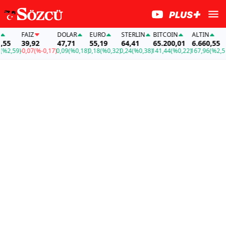
FAİZ
DOLAR
EURO
STERLIN
BITCOIN
ALTIN
55
39,92
47,71
55,19
64,41
65.200,01
6.660,55
%2,59)
-0,07
(%-0,17)
0,09
(%0,18)
0,18
(%0,32)
0,24
(%0,38)
141,44
(%0,22)
167,96
(%2,59)