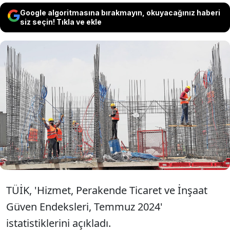
Google algoritmasına bırakmayın, okuyacağınız haberi
siz seçin! Tıkla ve ekle
Tüik verilerine göre güven endeksi hizmet
sektöründe yüzde 1,1 azaldı, perakende
ticaret sektöründe yüzde 1,5 azaldı, inşaat
sektöründe yüzde 0,9 azaldı.
TÜİK, 'Hizmet, Perakende Ticaret ve İnşaat
Güven Endeksleri, Temmuz 2024'
istatistiklerini açıkladı.