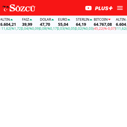
TIN
FAİZ
DOLAR
EURO
STERLIN
BITCOIN
ALTIN
604,21
39,99
47,70
55,04
64,19
64.767,08
6.604,21
,62
(%1,72)
0,04
(%0,09)
0,08
(%0,17)
0,03
(%0,05)
0,02
(%0,03)
-45,22
(%-0,07)
111,62
(%1