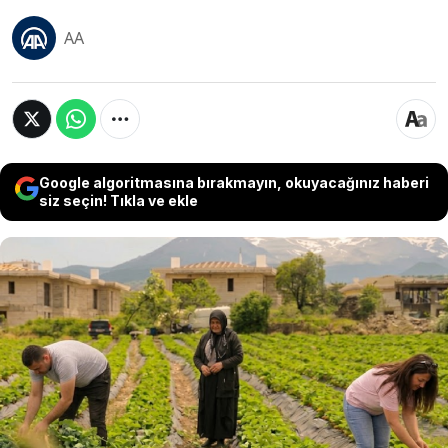
AA
Google algoritmasına bırakmayın, okuyacağınız haberi
siz seçin! Tıkla ve ekle
Kayseri’de yaşayan Fatih ve Ayşegül Korkmaz
çifti, 2013 yılında hobi olarak başladıkları çilek
üretimini yıllar içinde büyüterek 20 dönümlük
alana taşıdı. Organik yöntemlerle yılda yaklaşık
70 ton çilek hasat eden çift, bahçelerinde
ziyaretçilere dalından ürün toplama imkânı da
sunuyor.