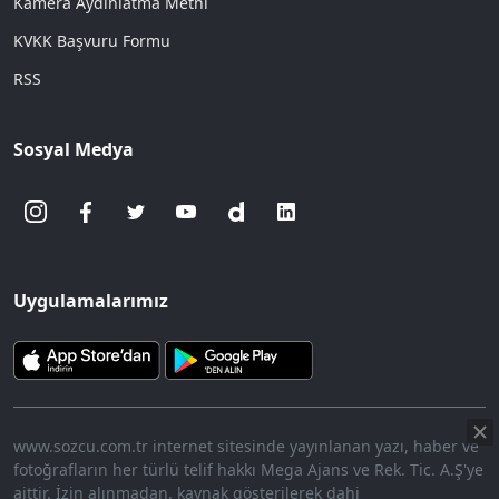
Kamera Aydınlatma Metni
KVKK Başvuru Formu
RSS
Sosyal Medya
Uygulamalarımız
www.sozcu.com.tr internet sitesinde yayınlanan yazı, haber ve
fotoğrafların her türlü telif hakkı Mega Ajans ve Rek. Tic. A.Ş'ye
aittir. İzin alınmadan, kaynak gösterilerek dahi