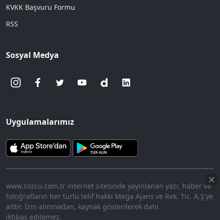
KVKK Başvuru Formu
RSS
Sosyal Medya
Uygulamalarımız
www.sozcu.com.tr internet sitesinde yayınlanan yazı, haber ve
fotoğrafların her türlü telif hakkı Mega Ajans ve Rek. Tic. A.Ş'ye
aittir. İzin alınmadan, kaynak gösterilerek dahi
iktibas edilemez.