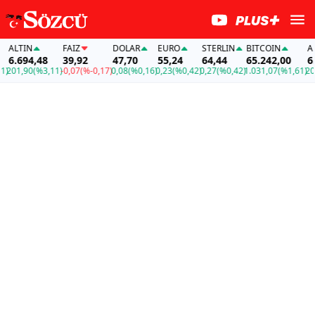
LTIN
FAİZ
DOLAR
EURO
STERLIN
BITCOIN
ALTI
.694,48
39,92
47,70
55,24
64,44
65.242,00
6.69
01,90
(%3,11)
-0,07
(%-0,17)
0,08
(%0,16)
0,23
(%0,42)
0,27
(%0,42)
1.031,07
(%1,61)
201,9