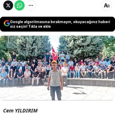
Google algoritmasına bırakmayın, okuyacağınız haberi
siz seçin! Tıkla ve ekle
Doruk Madencilik işçilerinin eylemleri
sürerken Ankara’da 3 bakanlığın
garantörlüğünde verilen ödeme sözü
tutulmadı. Haklarını alamayan işçiler yeniden
Ankara’ya yürüdü. Garantör bakanlar, işçiye,
“Şirketin parası yokmuş” dedi.
Cem YILDIRIM