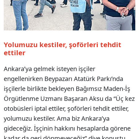
Yolumuzu kestiler, şoförleri tehdit
ettiler
Ankara’ya gelmek isteyen işçiler
engellenirken Beypazarı Atatürk Parkı’nda
işçilerle birlikte bekleyen Bağımsız Maden-İş
Örgütlenme Uzmanı Başaran Aksu da “Üç kez
otobüsleri iptal ettiler, şoförleri tehdit ettiler,
yolumuzu kestiler. Ama biz Ankara’ya
gideceğiz. İşçinin hakkını hesaplarda görene
kadar da geri dönmeyeceğiz” diye konuştu.