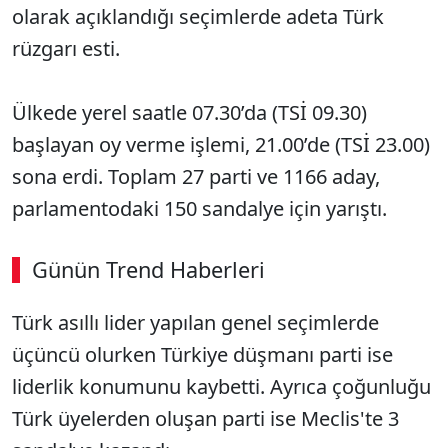
olarak açıklandığı seçimlerde adeta Türk
rüzgarı esti.
Ülkede yerel saatle 07.30’da (TSİ 09.30)
başlayan oy verme işlemi, 21.00’de (TSİ 23.00)
sona erdi. Toplam 27 parti ve 1166 aday,
parlamentodaki 150 sandalye için yarıştı.
Günün Trend Haberleri
00:02
/ 09:08
Türk asıllı lider yapılan genel seçimlerde
Sesi Aç
üçüncü olurken Türkiye düşmanı parti ise
liderlik konumunu kaybetti. Ayrıca çoğunluğu
Türk üyelerden oluşan parti ise Meclis'te 3