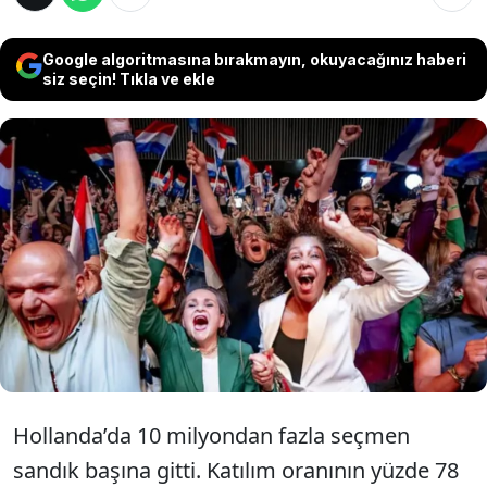
Google algoritmasına bırakmayın, okuyacağınız haberi
siz seçin! Tıkla ve ekle
Hollandalı milyonlarca vatandaş sandık
başına gitti. 150 sandalye için yapılan
seçimlerde Türk rüzgarı esti. Türkiye düşmanı
parti liderliği kaybederken Türk asıllı partinin
liderini neredeyse oylarını korudu.
Hollanda’da 10 milyondan fazla seçmen
sandık başına gitti. Katılım oranının yüzde 78