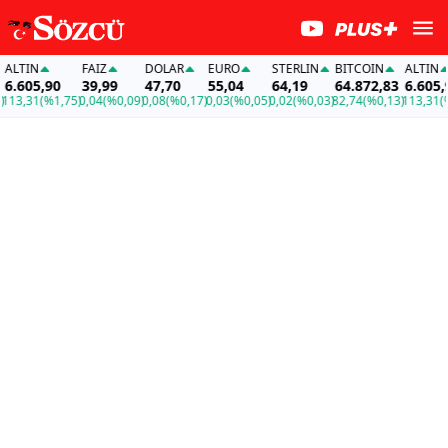
TIN
FAİZ
DOLAR
EURO
STERLIN
BITCOIN
ALTIN
.605,90
39,99
47,70
55,04
64,19
64.872,83
6.605,90
3,31
(%1,75)
0,04
(%0,09)
0,08
(%0,17)
0,03
(%0,05)
0,02
(%0,03)
82,74
(%0,13)
113,31
(%1,