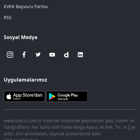
KVKK Başvuru Formu
RSS
Sosyal Medya
Uygulamalarımız
www.sozcu.com.tr internet sitesinde yayınlanan yazı, haber ve
fotoğrafların her türlü telif hakkı Mega Ajans ve Rek. Tic. A.Ş'ye
aittir. İzin alınmadan, kaynak gösterilerek dahi