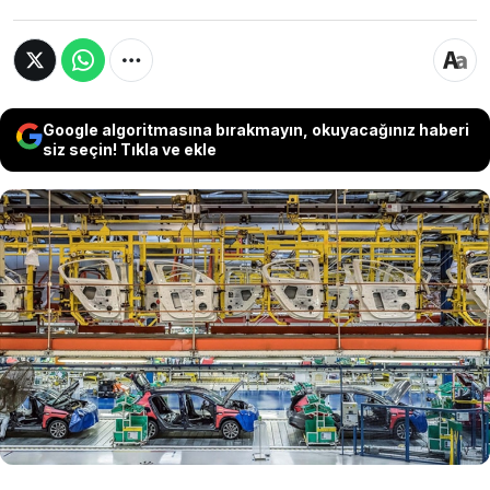
Google algoritmasına bırakmayın, okuyacağınız haberi
siz seçin! Tıkla ve ekle
Hollanda merkezli yarı iletken üreticisi
Nexperia, Çin’deki fabrikasına yonga plakası
sevkiyatını durdurdu. Bu karar, zaten hassas
durumda olan küresel çip tedarikini daha da
sıkıştırarak otomobil üreticilerini alarma
geçirdi.