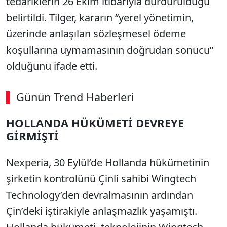
tedariklerin 26 Ekim itibarıyla durdurulduğu
belirtildi. Tilger, kararın “yerel yönetimin,
üzerinde anlaşılan sözleşmesel ödeme
koşullarına uymamasının doğrudan sonucu”
olduğunu ifade etti.
Günün Trend Haberleri
00:02
/ 02:14
HOLLANDA HÜKÜMETİ DEVREYE
Sesi Aç
GİRMİŞTİ
Nexperia, 30 Eylül’de Hollanda hükümetinin
şirketin kontrolünü Çinli sahibi Wingtech
Technology’den devralmasının ardından
Çin’deki iştirakiyle anlaşmazlık yaşamıştı.