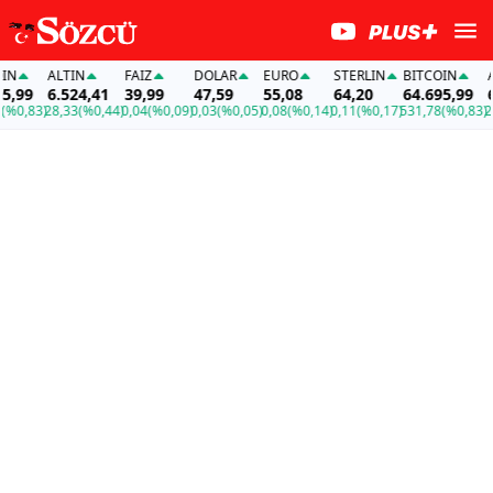
N
ALTIN
FAİZ
DOLAR
EURO
STERLIN
BITCOIN
AL
,99
6.524,41
39,99
47,59
55,08
64,20
64.695,99
6.
%0,83)
28,33
(%0,44)
0,04
(%0,09)
0,03
(%0,05)
0,08
(%0,14)
0,11
(%0,17)
531,78
(%0,83)
28,