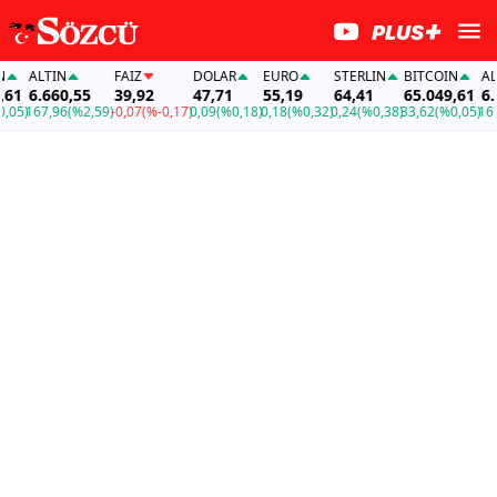
ALTIN
FAİZ
DOLAR
EURO
STERLIN
BITCOIN
ALTI
1
6.660,55
39,92
47,71
55,19
64,41
65.049,61
6.6
05)
167,96
(%2,59)
-0,07
(%-0,17)
0,09
(%0,18)
0,18
(%0,32)
0,24
(%0,38)
33,62
(%0,05)
167,