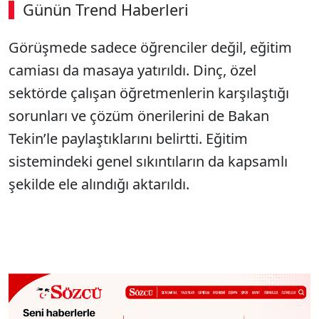
Günün Trend Haberleri
00:02
/ 09:15
Görüşmede sadece öğrenciler değil, eğitim
Sesi Aç
camiası da masaya yatırıldı. Dinç, özel
sektörde çalışan öğretmenlerin karşılaştığı
sorunları ve çözüm önerilerini de Bakan
Tekin’le paylaştıklarını belirtti. Eğitim
sistemindeki genel sıkıntıların da kapsamlı
şekilde ele alındığı aktarıldı.