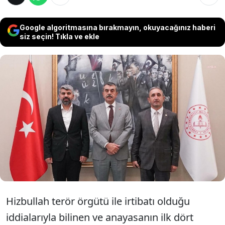
Google algoritmasına bırakmayın, okuyacağınız haberi
siz seçin! Tıkla ve ekle
HÜDA PAR Gaziantep Milletvekili Şahzade
Demir ve Mersin Milletvekili Faruk Dinç, Milli
Eğitim Bakanı Yusuf Tekin’i makamında
ziyaret etti. Ziyarette eğitim sistemine dair
çeşitli talepler ve öneriler gündeme geldi.
Hizbullah terör örgütü ile irtibatı olduğu
iddialarıyla bilinen ve anayasanın ilk dört