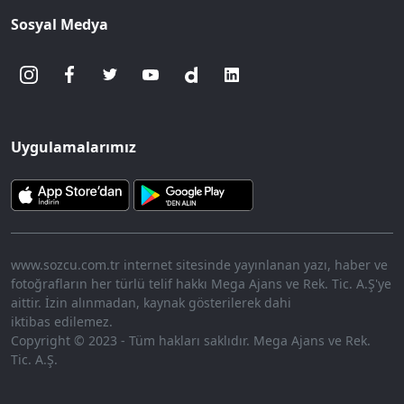
Sosyal Medya
Uygulamalarımız
www.sozcu.com.tr internet sitesinde yayınlanan yazı, haber ve
fotoğrafların her türlü telif hakkı Mega Ajans ve Rek. Tic. A.Ş'ye
aittir. İzin alınmadan, kaynak gösterilerek dahi
iktibas edilemez.
Copyright © 2023 - Tüm hakları saklıdır. Mega Ajans ve Rek.
Tic. A.Ş.