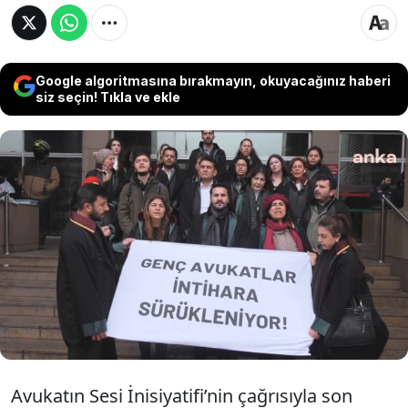
Google algoritmasına bırakmayın, okuyacağınız haberi
siz seçin! Tıkla ve ekle
Son olarak savcı adayının ölü bulunmasıyla
gündeme gelen hukukçu intiharlarına ilişkin
olarak İstanbul Adliyesi'nde basın toplantısı
düzenlendi. Yapılan açıklamada avukatların
göz göre göre ölüme sürüklendiği belirtildi.
Avukatın Sesi İnisiyatifi’nin çağrısıyla son