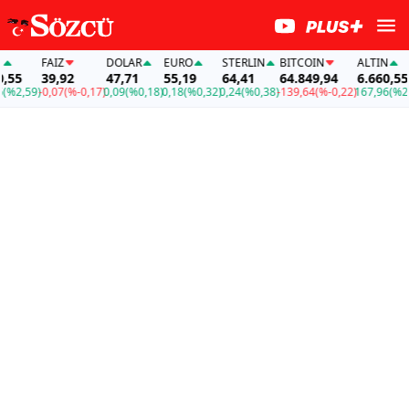
FAİZ
DOLAR
EURO
STERLIN
BITCOIN
ALTIN
39,92
47,71
55,19
64,41
64.849,94
6.660,55
,59)
-0,07
(%-0,17)
0,09
(%0,18)
0,18
(%0,32)
0,24
(%0,38)
-139,64
(%-0,22)
167,96
(%2,59)
-