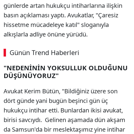
günlerde artan hukukçu intiharlarına ilişkin
basın açıklaması yaptı. Avukatlar, "Çaresiz
hissetme mücadeleye katıl" sloganıyla
alkışlarla adliye önüne yürüdü.
Günün Trend Haberleri
00:03
/ 09:15
"NEDENİNİN YOKSULLUK OLDUĞUNU
Sesi Aç
DÜŞÜNÜYORUZ"
Avukat Kerim Bütün, "Bildiğiniz üzere son
dört günde yani bugün beşinci gün üç
hukukçu intihar etti. Bunlardan ikisi avukat,
birisi savcıydı. Gelinen aşamada dün akşam
da Samsun'da bir meslektaşımız yine intihar