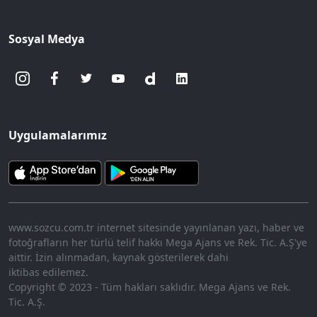
Sosyal Medya
Uygulamalarımız
www.sozcu.com.tr internet sitesinde yayınlanan yazı, haber ve
fotoğrafların her türlü telif hakkı Mega Ajans ve Rek. Tic. A.Ş'ye
aittir. İzin alınmadan, kaynak gösterilerek dahi
iktibas edilemez.
Copyright © 2023 - Tüm hakları saklıdır. Mega Ajans ve Rek.
Tic. A.Ş.