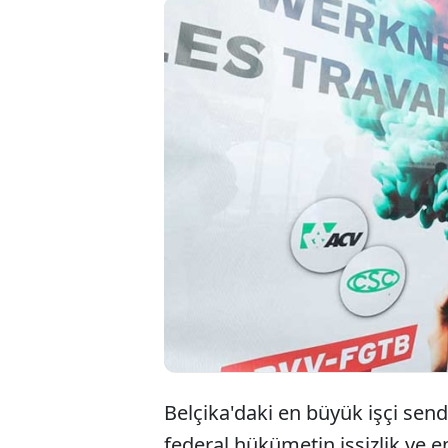
Bel
yap
gre
Belçika'daki en büyük işçi sendi
federal hükümetin işsizlik ve e