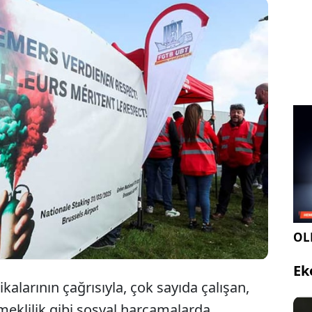
çika'da hükümetin çeşitli sosyal harcamalarda
mayı planladığı kesintilere karşı yapılan bir günlük
v hayatı durma noktasına getirdi.
OLE
Ek
kalarının çağrısıyla, çok sayıda çalışan,
meklilik gibi sosyal harcamalarda