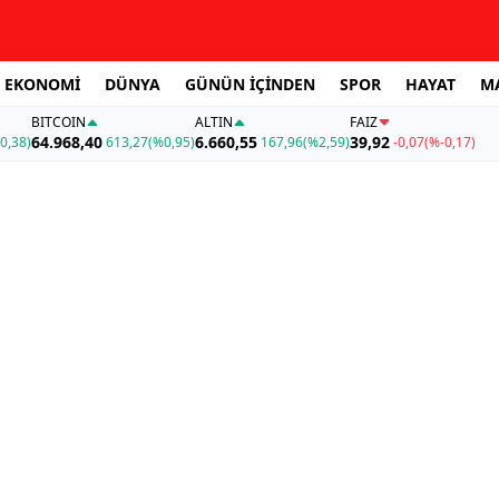
EKONOMİ
DÜNYA
GÜNÜN İÇİNDEN
SPOR
HAYAT
M
BITCOIN
ALTIN
FAİZ
64.968,40
6.660,55
39,92
0,38)
613,27
(%0,95)
167,96
(%2,59)
-0,07
(%-0,17)