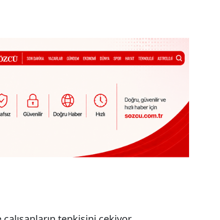
 çalışanların tepkisini çekiyor.