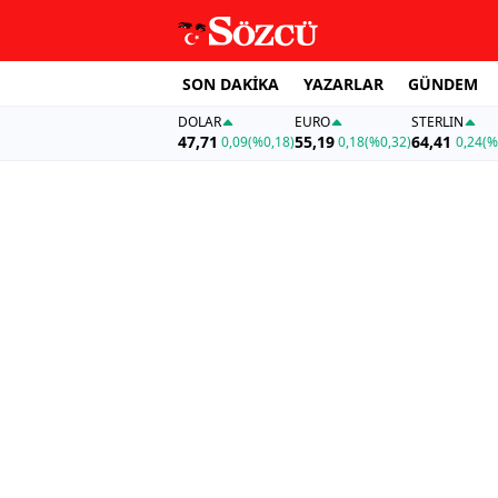
SON DAKİKA
YAZARLAR
GÜNDEM
DOLAR
EURO
STERLIN
47,71
55,19
64,41
0,09
(%0,18)
0,18
(%0,32)
0,24
(%