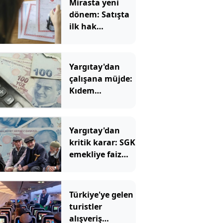
Mirasta yeni
dönem: Satışta
ilk hak
değişecek
Yargıtay'dan
çalışana müjde:
Kıdem
tazminatında
hesap değişti
Yargıtay'dan
kritik karar: SGK
emekliye faiz
ödeyecek!
Türkiye'ye gelen
turistler
alışveriş