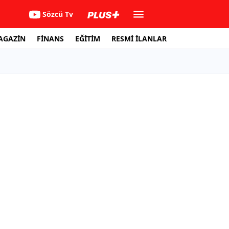
Sözcü Tv
AGAZİN
FİNANS
EĞİTİM
RESMİ İLANLAR