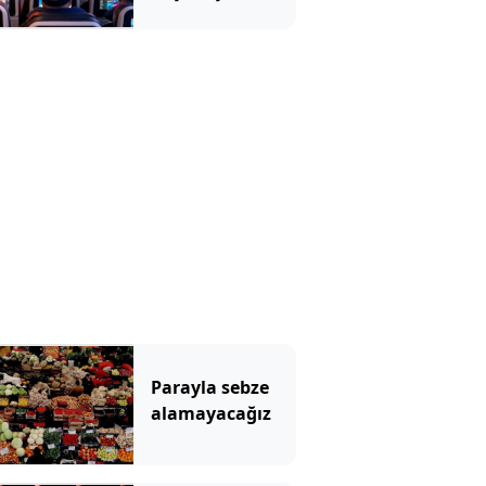
yapmadı, saçını
yaptırdı!
Parayla sebze
alamayacağız