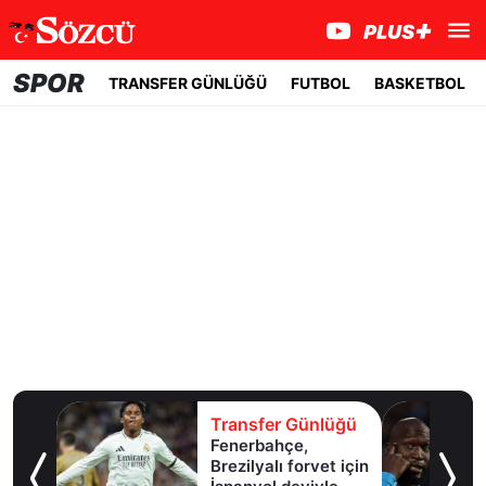
SPOR
TRANSFER GÜNLÜĞÜ
FUTBOL
BASKETBOL
lüğü
Transfer Günlüğü
l
Fenerbahçe,
Brezilyalı forvet için