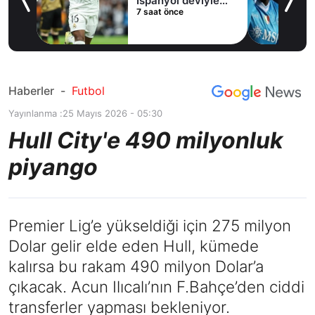
İspanyol deviyle
7 saat önce
masaya oturdu!
Haberler
-
Futbol
Yayınlanma :
25 Mayıs 2026 - 05:30
Hull City'e 490 milyonluk
piyango
Premier Lig’e yükseldiği için 275 milyon
Dolar gelir elde eden Hull, kümede
kalırsa bu rakam 490 milyon Dolar’a
çıkacak. Acun Ilıcalı’nın F.Bahçe’den ciddi
transferler yapması bekleniyor.