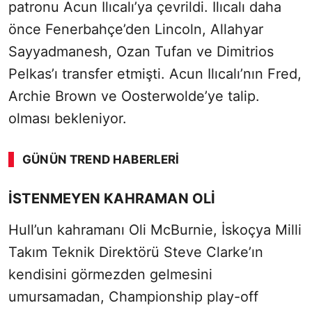
patronu Acun Ilıcalı’ya çevrildi. Ilıcalı daha
önce Fenerbahçe’den Lincoln, Allahyar
Sayyadmanesh, Ozan Tufan ve Dimitrios
Pelkas’ı transfer etmişti. Acun Ilıcalı’nın Fred,
Archie Brown ve Oosterwolde’ye talip.
olması bekleniyor.
GÜNÜN TREND HABERLERI
00:01
/ 08:43
İSTENMEYEN KAHRAMAN OLİ
Sesi Aç
Hull’un kahramanı Oli McBurnie, İskoçya Milli
Takım Teknik Direktörü Steve Clarke’ın
kendisini görmezden gelmesini
umursamadan, Championship play-off