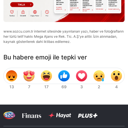
www.sozcu.com.tr internet sitesinde yayınlanan yazı, haber ve fotoğrafların
her türlü telif hakkı Mega Ajans ve Rek. Tic. A.Ş'ye aittir. İzin alınmadan,
kaynak gösterilerek dahi iktibas edilemez.
Bu habere emoji ile tepki ver