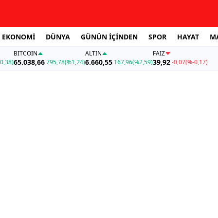
EKONOMİ
DÜNYA
GÜNÜN İÇİNDEN
SPOR
HAYAT
M
BITCOIN
ALTIN
FAİZ
65.038,66
6.660,55
39,92
0,38)
795,78
(%1,24)
167,96
(%2,59)
-0,07
(%-0,17)