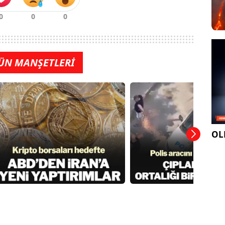
ÜN MANŞETLERİ
OLE