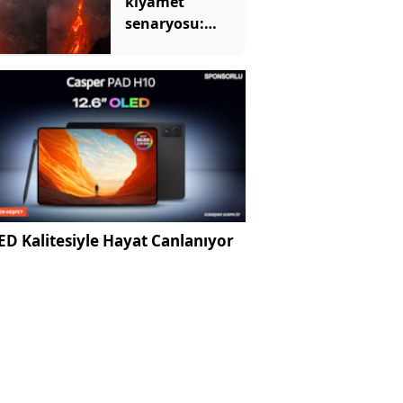
kıyamet
senaryosu:
Binlerce yıllık
korku gerçek mi
olacak?
D Kalitesiyle Hayat Canlanıyor