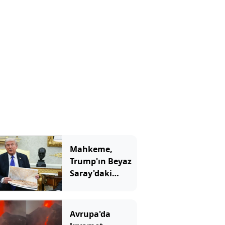
Mahkeme,
Trump'ın Beyaz
Saray'daki
inşaatına 'dur'
dedi
Avrupa'da