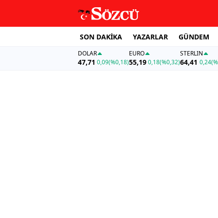
SON DAKİKA
YAZARLAR
GÜNDEM
DOLAR
EURO
STERLIN
47,71
55,19
64,41
0,09
(%0,18)
0,18
(%0,32)
0,24
(%