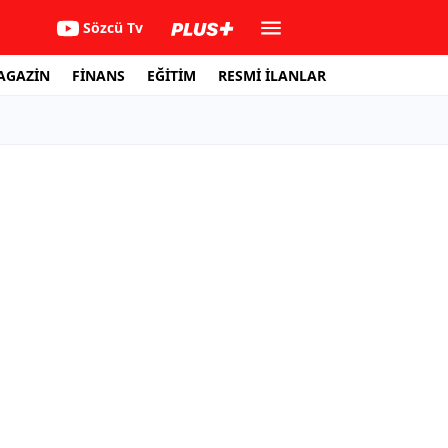
Sözcü Tv
AGAZİN
FİNANS
EĞİTİM
RESMİ İLANLAR