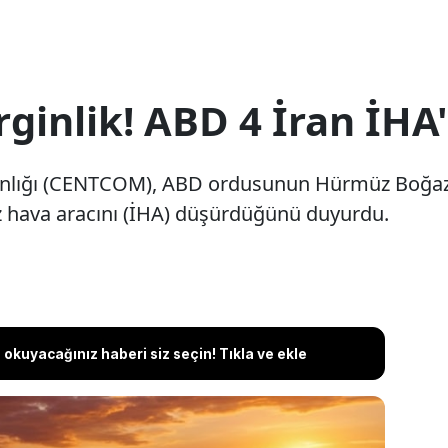
ginlik! ABD 4 İran İHA'
lığı (CENTCOM), ABD ordusunun Hürmüz Boğazı üz
ız hava aracını (İHA) düşürdüğünü duyurdu.
okuyacağınız haberi siz seçin! Tıkla ve ekle