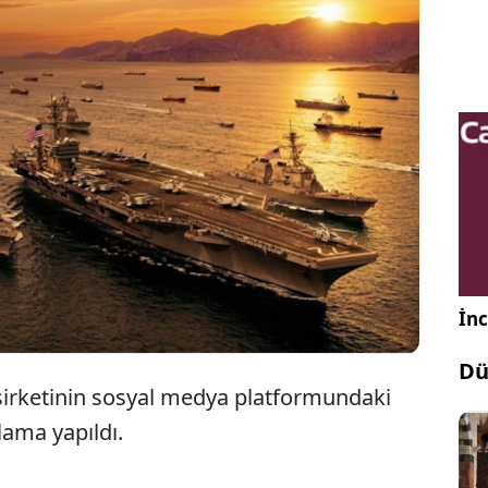
kez Kuvvetler Komutanlığı (CENTCOM), ABD
n Hürmüz Boğazı üzerinde deniz trafiğine acil
luşturan 4 İran insansız hava aracını (İHA)
ğünü duyurdu.
İnc
Dü
rketinin sosyal medya platformundaki
lama yapıldı.