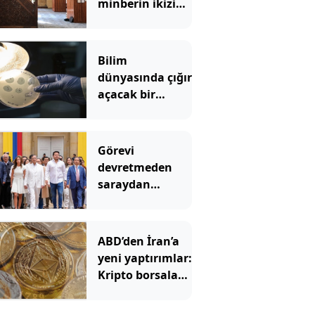
minberin ikizi
tehlikede
Bilim
dünyasında çığır
açacak bir
gelişme: Yapay
zeka virüs üretti
Görevi
devretmeden
saraydan
ayrıldı: Yeni
başkan ‘Sarayı
müzeye
ABD’den İran’a
çevireceğim’
yeni yaptırımlar:
demişti
Kripto borsaları
hedefte