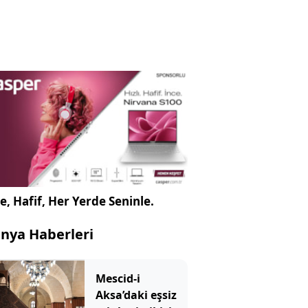
e, Hafif, Her Yerde Seninle.
nya Haberleri
Mescid-i
Aksa’daki eşsiz