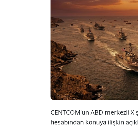
ABD Mer
ordusunu
tehdit o
düşürdü
CENTCOM'un ABD merkezli X şi
hesabından konuya ilişkin açık