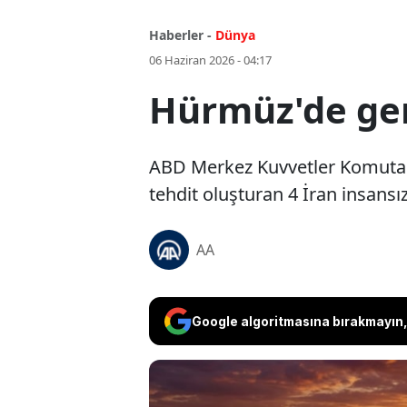
Haberler -
Dünya
06 Haziran 2026 - 04:17
Hürmüz'de ger
ABD Merkez Kuvvetler Komutan
tehdit oluşturan 4 İran insans
AA
Google algoritmasına bırakmayın, 