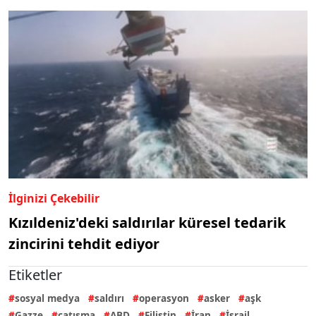
İlginizi Çekebilir
Kızıldeniz'deki saldırılar küresel tedarik
zincirini tehdit ediyor
Etiketler
sosyal medya
saldırı
operasyon
asker
aşk
Gazze
çatışma
ABD
Filistin
İran
İsrail