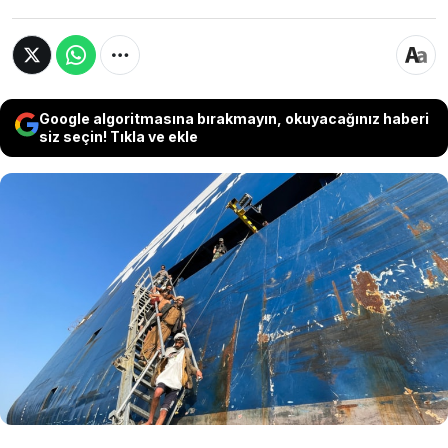
Google algoritmasına bırakmayın, okuyacağınız haberi
siz seçin! Tıkla ve ekle
İsrail ile Hamas arasındaki çatışmalar devam
ederken Kızıldeniz'de de gerginlik artıyor. ABD,
bölgedeki taşımacılığın güvenliği için
oluşturduğu ittifak oluştururken İran destekli
Yemenli Husilerden meydan okuyan bir
açıklama geldi.