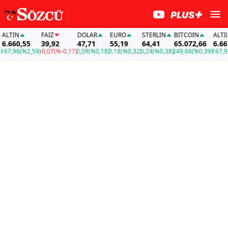
TIN
FAİZ
DOLAR
EURO
STERLIN
BITCOIN
ALTIN
660,55
39,92
47,71
55,19
64,41
65.072,66
6.660,5
,96
(%2,59)
-0,07
(%-0,17)
0,09
(%0,18)
0,18
(%0,32)
0,24
(%0,38)
249,68
(%0,39)
167,96
(%