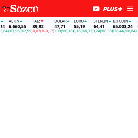
ALTIN
FAİZ
DOLAR
EURO
STERLIN
BITCOIN
ALT
6.660,55
39,92
47,71
55,19
64,41
65.003,24
6.6
4)
167,96
(%2,59)
-0,07
(%-0,17)
0,09
(%0,18)
0,18
(%0,32)
0,24
(%0,38)
538,44
(%0,84)
167