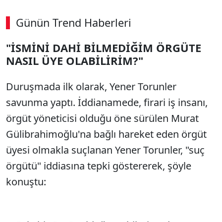
Günün Trend Haberleri
00:02
/ 08:15
"İSMİNİ DAHİ BİLMEDİĞİM ÖRGÜTE
Sesi Aç
NASIL ÜYE OLABİLİRİM?"
Duruşmada ilk olarak, Yener Torunler
savunma yaptı. İddianamede, firari iş insanı,
örgüt yöneticisi olduğu öne sürülen Murat
Gülibrahimoğlu'na bağlı hareket eden örgüt
üyesi olmakla suçlanan Yener Torunler, "suç
örgütü" iddiasına tepki göstererek, şöyle
konuştu: