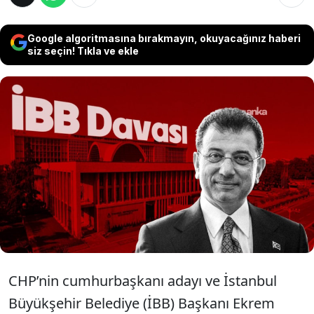
Google algoritmasına bırakmayın, okuyacağınız haberi
siz seçin! Tıkla ve ekle
CHP’nin cumhurbaşkanı adayı ve İBB Başkanı
Ekrem İmamoğlu’nun da arasında olduğu, 77
kişinin tutuklu yargılandığı 414 sanıklı İBB
Davası’nın 36’ncı günü, Yener Torunler’in
savunmasıyla başladı.
CHP’nin cumhurbaşkanı adayı ve İstanbul
Büyükşehir Belediye (İBB) Başkanı Ekrem