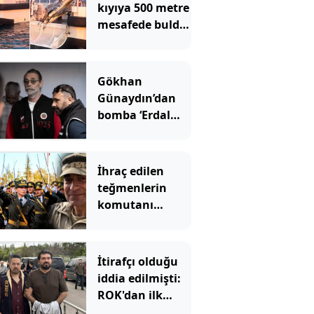
kıyıya 500 metre
mesafede buldu!
İhbar üzerine
ekipler geldi
Gökhan
Günaydın’dan
bomba ‘Erdal
Beşikçioğlu’
çıkışı
İhraç edilen
teğmenlerin
komutanı
emekliliğe sevk
edildi!
İtirafçı olduğu
iddia edilmişti:
ROK'dan ilk
hamle