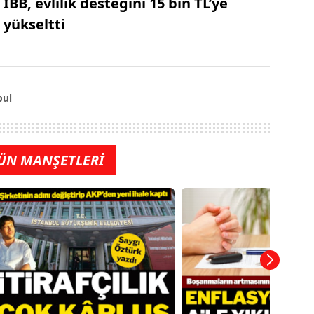
İBB, evlilik desteğini 15 bin TL’ye
yükseltti
bul
ÜN MANŞETLERİ