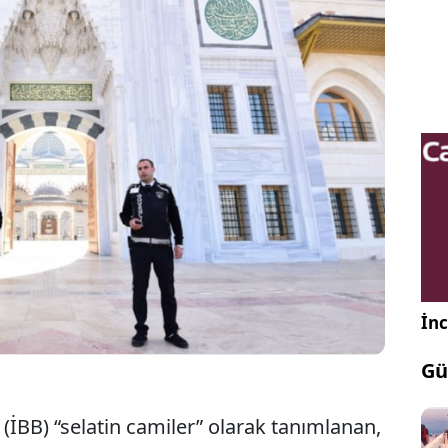
ehir Belediyesi, tarihi camilere temizlik hizmeti
lında 39 selatin cami için verilen hizmet, 2024
miye çıktı. İBB’den yapılan açıklamada “Ayasofya-i
rifi için bugüne kadar İBB’den herhangi bir talepte
İnc
Gü
(İBB) “selatin camiler” olarak tanımlanan,