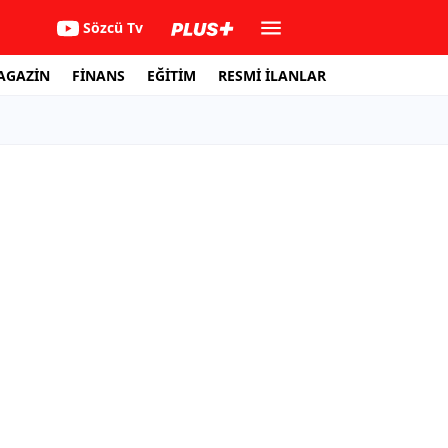
Sözcü Tv
AGAZİN
FİNANS
EĞİTİM
RESMİ İLANLAR