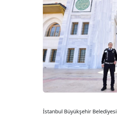
İstanbul Büyükş
veriyor. 2019 yı
itibariyle 42 ca
Kebir Cami-i Şe
bulunulmadı.
İstanbul Büyükşehir Belediyesi 