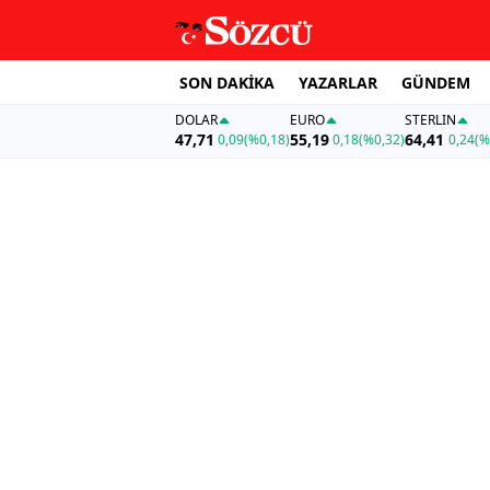
SON DAKİKA
YAZARLAR
GÜNDEM
DOLAR
EURO
STERLIN
47,71
55,19
64,41
0,09
(%0,18)
0,18
(%0,32)
0,24
(%