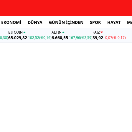
EKONOMİ
DÜNYA
GÜNÜN İÇİNDEN
SPOR
HAYAT
M
BITCOIN
ALTIN
FAİZ
65.029,82
6.660,55
39,92
0,38)
102,52
(%0,16)
167,96
(%2,59)
-0,07
(%-0,17)