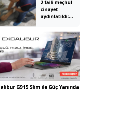
2 faili meçhul
cinayet
aydınlatıldı:
Bakan Gürlek
duyurdu
alibur G915 Slim ile Güç Yanında