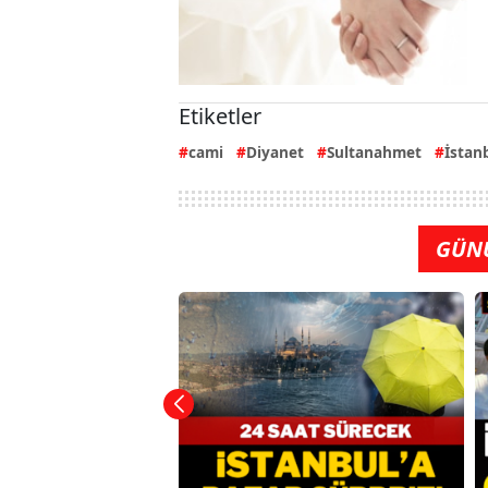
Etiketler
cami
Diyanet
Sultanahmet
İstan
GÜN