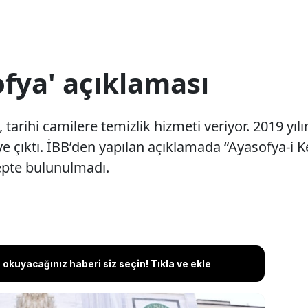
fya' açıklaması
tarihi camilere temizlik hizmeti veriyor. 2019 yılı
ye çıktı. İBB’den yapılan açıklamada “Ayasofya-i K
epte bulunulmadı.
okuyacağınız haberi siz seçin! Tıkla ve ekle