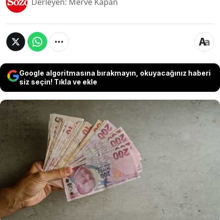
Derleyen: Merve Kapan
Google algoritmasına bırakmayın, okuyacağınız haberi
siz seçin! Tıkla ve ekle
İstanbul Büyükşehir Belediyesi (İBB), engelli
çocuğu olan annelere önemli bir destek
sağlamak üzere harekete geçti. 2024 yılının Ocak
ayında başlayacak olan yardım, engelli çocuğu
bulunan 10 bin kadına 5 bin TL nakit ödeme
yapılmasını kapsayacak. Detaylar 3 Aralık’ta
açıklanacak.