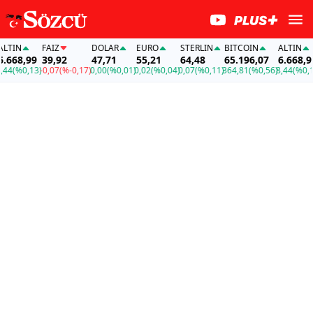
TIN
FAİZ
DOLAR
EURO
STERLIN
BITCOIN
ALTIN
668,99
39,92
47,71
55,21
64,48
65.196,07
6.668,99
4
(%0,13)
-0,07
(%-0,17)
0,00
(%0,01)
0,02
(%0,04)
0,07
(%0,11)
364,81
(%0,56)
8,44
(%0,13)