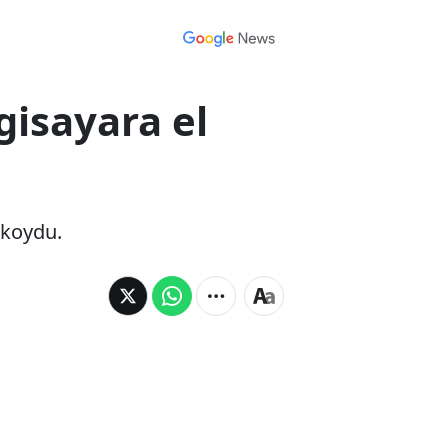
gisayara el
 koydu.