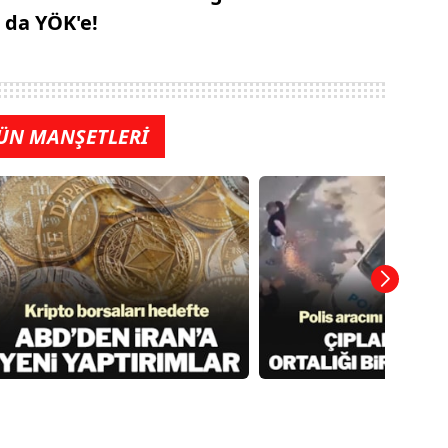
da YÖK'e!
ÜN MANŞETLERİ