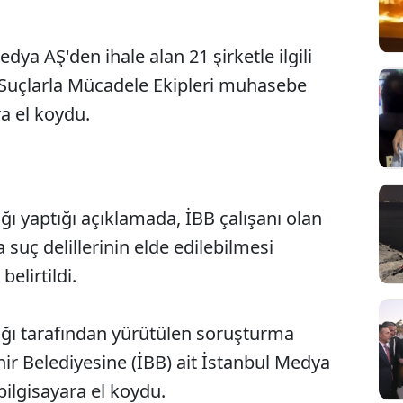
dya AŞ'den ihale alan 21 şirketle ilgili
li Suçlarla Mücadele Ekipleri muhasebe
ara el koydu.
ğı yaptığı açıklamada, İBB çalışanı olan
Sesi Aç
a suç delillerinin elde edilebilmesi
elirtildi.
ığı tarafından yürütülen soruşturma
r Belediyesine (İBB) ait İstanbul Medya
bilgisayara el koydu.