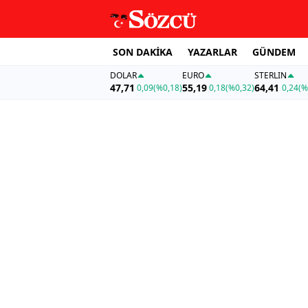
SON DAKİKA
YAZARLAR
GÜNDEM
DOLAR
EURO
STERLIN
47,71
55,19
64,41
0,09
(%0,18)
0,18
(%0,32)
0,24
(%