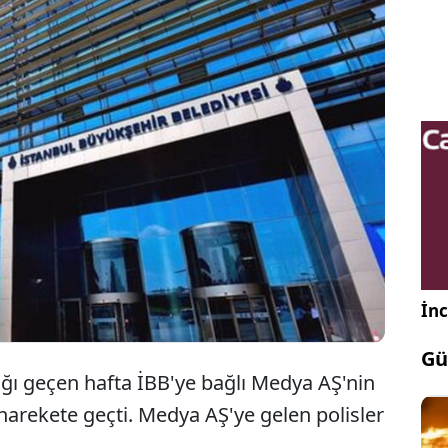
İBB Medya AŞ'ye giden polisler muhasebe
kayıtlarının bulunduğu bilgisayara el
koydu.
İnc
Gü
ğı geçen hafta İBB'ye bağlı Medya AŞ'nin
harekete geçti. Medya AŞ'ye gelen polisler