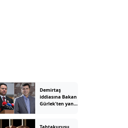
şahidi oldu
Demirtaş
iddiasına Bakan
Gürlek'ten yanıt
geldi
Tahtakurusu