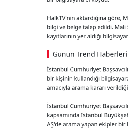
HalkTV'nin aktardığına göre, Me
bilgi ve belge talep edildi. Ma
kayıtlarının yer aldığı bilgisay
ABERİ OKU
➜
Günün Trend Haberleri
00:02
/ 08:15
İstanbul Cumhuriyet Başsavcılı
bir kişinin kullandığı bilgisayar
amacıyla arama kararı verildiği b
İstanbul Cumhuriyet Başsavcıl
kapsamında İstanbul Büyükşehi
AŞ'de arama yapan ekipler bir 