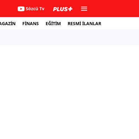
Sözcü Tv
AGAZİN
FİNANS
EĞİTİM
RESMİ İLANLAR