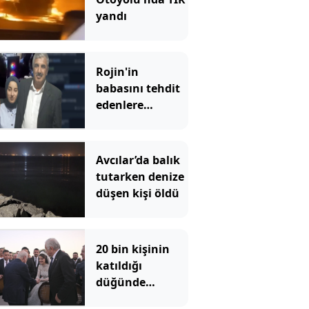
yandı
Rojin'in
babasını tehdit
edenlere
operasyon!
Avcılar’da balık
tutarken denize
düşen kişi öldü
20 bin kişinin
katıldığı
düğünde
Bahçeli nikah