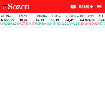
TIN
FAİZ
DOLAR
EURO
STERLIN
BITCOIN
ALTIN
660,55
39,92
47,71
55,19
64,41
64.974,86
6.660,
,96
(%2,59)
-0,07
(%-0,17)
0,09
(%0,18)
0,18
(%0,32)
0,24
(%0,38)
-35,15
(%-0,05)
167,96
(%