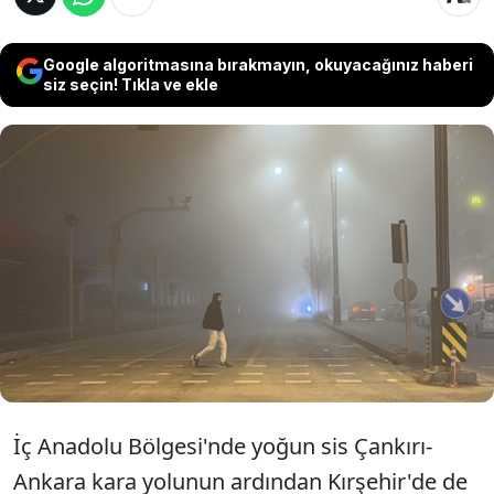
Google algoritmasına bırakmayın, okuyacağınız haberi
siz seçin! Tıkla ve ekle
İç Anadolu'da yoğun sis etkisini gece
saatlerinde artırmaya başladı. Sis nedeniyle
birçok kentte ulaşım olumsuz etkilenirken
polis ekipleri güzergahlarda kontrolleri
artırdı.
İç Anadolu Bölgesi'nde yoğun sis Çankırı-
Ankara kara yolunun ardından Kırşehir'de de