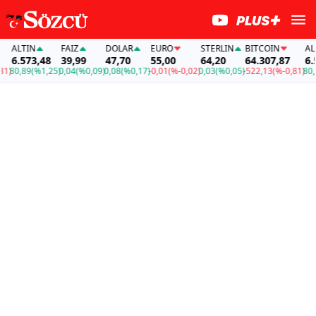
ALTIN
FAİZ
DOLAR
EURO
STERLIN
BITCOIN
ALTI
6.573,48
39,99
47,70
55,00
64,20
64.307,87
6.57
)
80,89
(%1,25)
0,04
(%0,09)
0,08
(%0,17)
-0,01
(%-0,02)
0,03
(%0,05)
-522,13
(%-0,81)
80,89