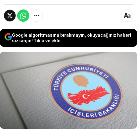
Google algoritmasına bırakmayın, okuyacağınız haberi
siz seçin! Tıkla ve ekle
İçişleri Bakanlığı, Ankara Emniyet Müdürlüğü ile
daha önce soruşturması yapılan ve mahkeme
süreci devam eden bir organize suç örgütüyle
ilgili sosyal medyadaki iddiaların açıklığa
kavuşturulabilmesi için mülkiye müfettişleri
görevlendirildiğini açıkladı.