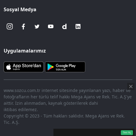
Sosyal Medya
Uygulamalarımız
www.sozcu.com.tr internet sitesinde yayınlanan yazı, haber ve
fotoğrafların her türlü telif hakkı Mega Ajans ve Rek. Tic. A.Ş'ye
aittir. İzin alınmadan, kaynak gösterilerek dahi
iktibas edilemez.
Copyright © 2023 - Tüm hakları saklıdır. Mega Ajans ve Rek.
Tic. A.Ş.
360p
Loaded
:
Sesi
14.52%
Aç
Sesi Aç