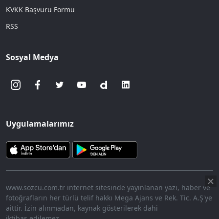
KVKK Başvuru Formu
RSS
Sosyal Medya
Uygulamalarımız
www.sozcu.com.tr internet sitesinde yayınlanan yazı, haber ve
fotoğrafların her türlü telif hakkı Mega Ajans ve Rek. Tic. A.Ş'ye
aittir. İzin alınmadan, kaynak gösterilerek dahi
iktibas edilemez.