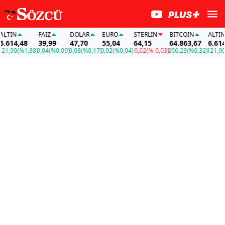
IN
FAİZ
DOLAR
EURO
STERLIN
BITCOIN
ALTIN
14,48
39,99
47,70
55,04
64,15
64.863,67
6.614,48
90
(%1,88)
0,04
(%0,09)
0,08
(%0,17)
0,02
(%0,04)
-0,02
(%-0,03)
206,23
(%0,32)
121,90
(%1,