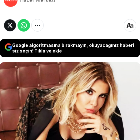
Haber Merkezi
Google algoritmasına bırakmayın, okuyacağınız haberi
siz seçin! Tıkla ve ekle
Şarkıcı Gülben Ergen, Tekirdağ'da cinsel istismar
ve darp sonucu yaşamını yitiren Sıla bebek
hakkında X hesabından yaptığı paylaşım
nedeniyle şikayet edildi. Bu konuda ifade vermek
üzere savcılığa çağrıldığını duyuran Ergen
"Hakkımda yapılan şikayeti onur sayarak
gideceğim ifademi vermeye" dedi.