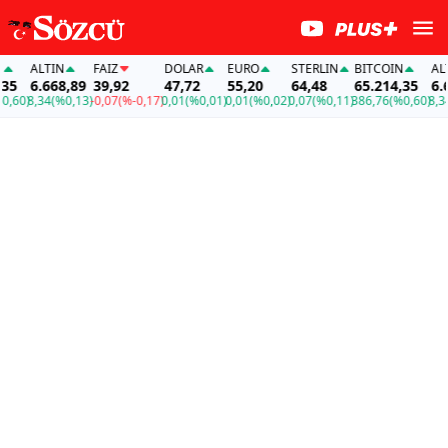
ALTIN
FAİZ
DOLAR
EURO
STERLIN
BITCOIN
ALTI
5
6.668,89
39,92
47,72
55,20
64,48
65.214,35
6.66
60)
8,34
(%0,13)
-0,07
(%-0,17)
0,01
(%0,01)
0,01
(%0,02)
0,07
(%0,11)
386,76
(%0,60)
8,34
(%