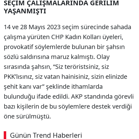
SEÇİM ÇALIŞMALARINDA GERİLİM
YAŞANMIŞTI
14 ve 28 Mayıs 2023 seçim sürecinde sahada
çalışma yürüten CHP Kadın Kolları üyeleri,
provokatif söylemlerde bulunan bir şahsın
sözlü saldırısına maruz kalmıştı. Olay
sırasında şahsın, “Siz teröristsiniz, siz
PKK’lısınız, siz vatan hainisiniz, sizin elinizde
şehit kanı var” şeklinde ithamlarda
bulunduğu ifade edildi. AKP standında görevli
bazı kişilerin de bu söylemlere destek verdiği
öne sürülmüştü.
Günün Trend Haberleri
00:02
/ 06:57