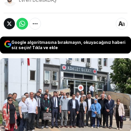
Evren DEMİRDAŞ
Google algoritmasına bırakmayın, okuyacağınız haberi
siz seçin! Tıkla ve ekle
2023 genel seçimleri sürecinde Körfez Perşembe
Pazarı’nda yaşanan bir olay sonrası hakkında
“Cumhurbaşkanına hakaret” suçlamasıyla dava
açılan CHP Körfez İlçe Başkanı Gülseren Solmaz
Altunal, bugün Körfez Adliyesi’nde görülen
duruşmada beraat etti. Duruşmaya CHP İl Başkanı
Bülent Sarı, il yöneticileri ve çok sayıda partili
katıldı.