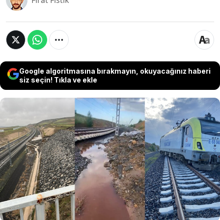
Fırat Fıstık
Google algoritmasına bırakmayın, okuyacağınız haberi
siz seçin! Tıkla ve ekle
Ankara-Sivas yüksek hızlı tren hattında bir
senede ikinci toprak kayması ve aksaklık yaşandı.
Açılışı yıllardır yılan hikayesine dönen ve çokça
eleştirilen hattın ihalelerini alan şirketler yeniden
gündeme geldi. Projenin arkasında Cengiz’den
Kolin’e; kamu ihaleleriyle tanınan YDA’dan Limak’a
birçok şirket var.