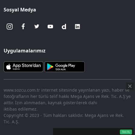
Sosyal Medya
Uygulamalarımız
www.sozcu.com.tr internet sitesinde yayınlanan yazı, haber ve
fotoğrafların her türlü telif hakkı Mega Ajans ve Rek. Tic. A.Ş'ye
aittir. İzin alınmadan, kaynak gösterilerek dahi
iktibas edilemez.
Copyright © 2023 - Tüm hakları saklıdır. Mega Ajans ve Rek.
Tic. A.Ş.
360p
Loaded
:
Sesi
7.27%
Aç
Sesi Aç