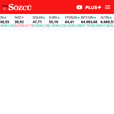
FAİZ
DOLAR
EURO
STERLIN
BITCOIN
ALTIN
FA
39,92
47,71
55,19
64,41
64.983,68
6.660,55
3
,59)
-0,07
(%-0,17)
0,09
(%0,18)
0,18
(%0,32)
0,24
(%0,38)
601,75
(%0,94)
167,96
(%2,59)
-0,