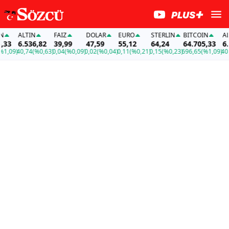
ALTIN
FAİZ
DOLAR
EURO
STERLIN
BITCOIN
ALTI
3
6.536,82
39,99
47,59
55,12
64,24
64.705,33
6.53
,09)
40,74
(%0,63)
0,04
(%0,09)
0,02
(%0,04)
0,11
(%0,21)
0,15
(%0,23)
696,65
(%1,09)
40,74