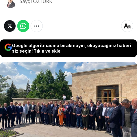
Saygı ÖZTÜRK
Google algoritmasına bırakmayın, okuyacağınız haberi
siz seçin! Tıkla ve ekle
Sözcü Medya Grubu Ankara Temsilcisi Saygı
Öztürk, CHP'de Özgür Özel'e yakın dokuz
milletvekilinin ihracının istenilmesinin ardından
Kemal Kılıçdaroğlu’nun genel başkanlığını kabul
etmediğini açıklayan il başkanları ve belediye
başkanları için de ihraç hazırlığı olduğunu yazdı.