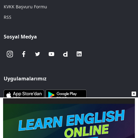
KVKK Başvuru Formu
RSS
Sosyal Medya
Uygulamalarımız
www.sozcu.com.tr internet sitesinde yayınlanan yazı, haber ve
fotoğrafların her türlü telif hakkı Mega Ajans ve Rek. Tic. A.Ş'ye
aittir. İzin alınmadan, kaynak gösterilerek dahi