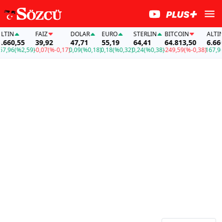
IN
FAİZ
DOLAR
EURO
STERLIN
BITCOIN
ALTIN
60,55
39,92
47,71
55,19
64,41
64.813,50
6.660,
,96
(%2,59)
-0,07
(%-0,17)
0,09
(%0,18)
0,18
(%0,32)
0,24
(%0,38)
-249,59
(%-0,38)
167,96
(