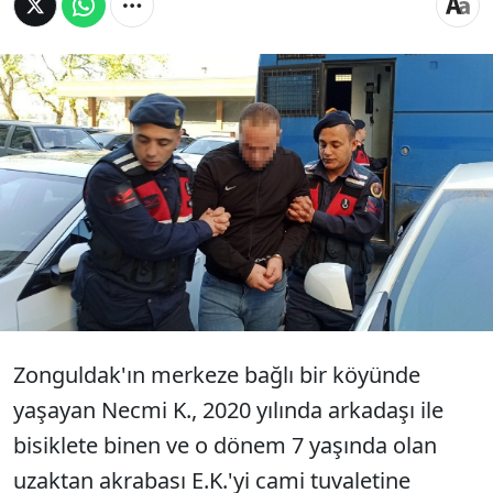
Zonguldak'ta 3 yıl önce 6 ve 7 yaşlarında olan 2
erkek çocuğuna cinsel istismarda bulunduğu
suçlamasıyla tutuklu yargılanan Necmi K. (22)
36 yıl 4 ay hapis cezasına çarptırıldı. Mahkeme
Necmi K.'nin cezasında 'iyi hal' indirimi
uyguladı...
Zonguldak'ın merkeze bağlı bir köyünde
yaşayan Necmi K., 2020 yılında arkadaşı ile
bisiklete binen ve o dönem 7 yaşında olan
uzaktan akrabası E.K.'yi cami tuvaletine