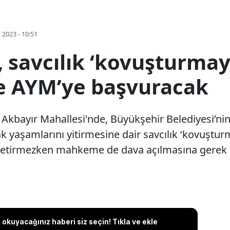
k 2023 - 10:51
, savcılık ‘kovuşturmay
aile AYM’ye başvuracak
ı Akbayır Mahallesi'nde, Büyükşehir Belediyesi’ni
 yaşamlarını yitirmesine dair savcılık ‘kovuşturm
ç getirmezken mahkeme de dava açılmasına gerek
okuyacağınız haberi siz seçin! Tıkla ve ekle