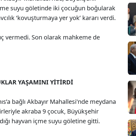
içme suyu göletinde iki çocuğun boğularak
savcılık ‘kovuşturmaya yer yok’ kararı verdi.
onuç vermedi. Son olarak mahkeme de
KLAR YAŞAMINI YİTİRDİ
ıs’a bağlı Akbayır Mahallesi'nde meydana
irleriyle akraba 9 çocuk, Büyükşehir
rdığı hayvan içme suyu göletine gitti.