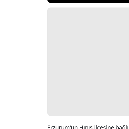
Erzurum’un Hınıs ilçesine bağl