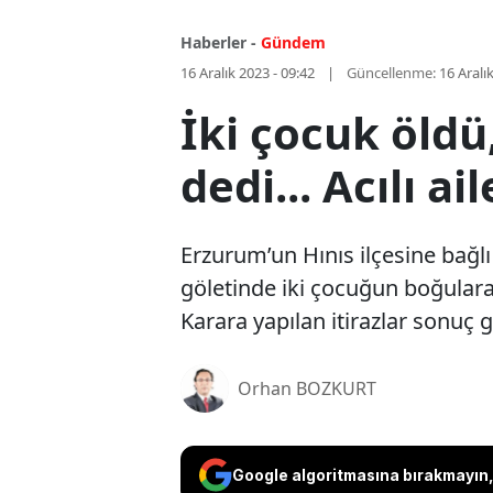
Haberler -
Gündem
16 Aralık 2023 - 09:42
Güncellenme:
16 Aralı
İki çocuk öldü
dedi... Acılı 
Erzurum’un Hınıs ilçesine bağl
göletinde iki çocuğun boğularak
Karara yapılan itirazlar sonu
Orhan BOZKURT
Google algoritmasına bırakmayın, 