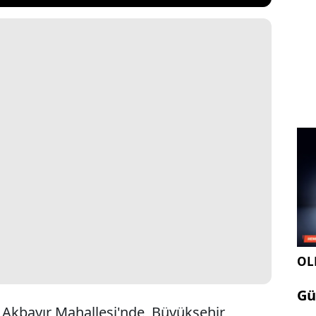
OLE
Gü
ı Akbayır Mahallesi'nde, Büyükşehir