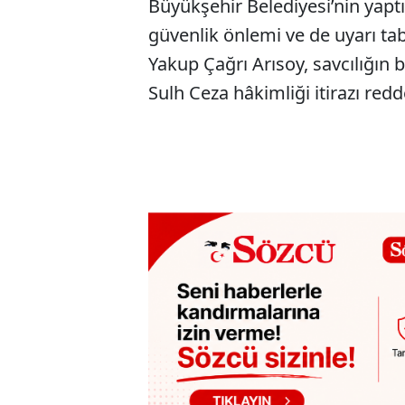
Büyükşehir Belediyesi’nin yaptı
güvenlik önlemi ve de uyarı ta
Yakup Çağrı Arısoy, savcılığın 
Sulh Ceza hâkimliği itirazı redde