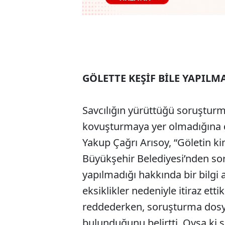
GÖLETTE KEŞİF BİLE YAPILM
Savcılığın yürüttüğü soruşturm
kovuşturmaya yer olmadığına dai
Yakup Çağrı Arısoy, “Göletin k
Büyükşehir Belediyesi’nden sor
yapılmadığı hakkında bir bilgi 
eksiklikler nedeniyle itiraz etti
reddederken, soruşturma dosy
bulunduğunu belirtti. Oysa ki 