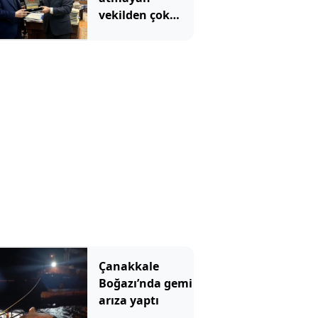
vekilden çok
çarpıcı
paylaşım: Bir
canım var
Çanakkale
Boğazı’nda gemi
arıza yaptı