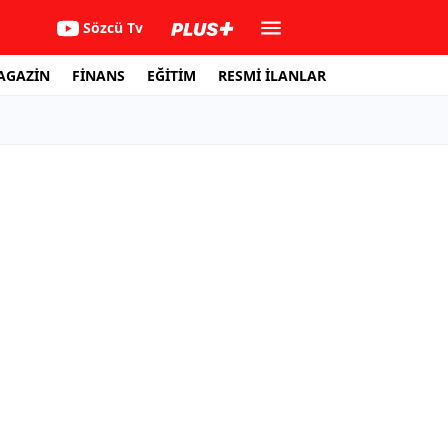
Sözcü Tv
AGAZİN
FİNANS
EĞİTİM
RESMİ İLANLAR