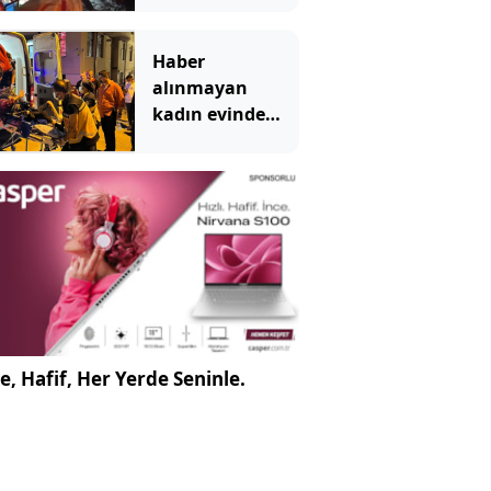
Haber
alınmayan
kadın evinde
çöp yığınlarının
arasında
bulundu
e, Hafif, Her Yerde Seninle.