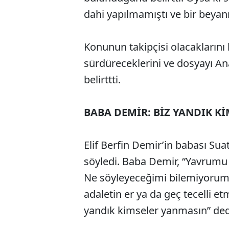
dahi yapılmamıştı ve bir beyan
Konunun takipçisi olacaklarını 
sürdüreceklerini ve dosyayı A
belirttti.
BABA DEMİR: BİZ YANDIK K
Elif Berfin Demir’in babası Su
söyledi. Baba Demir, “Yavrumu
Ne söyleyeceğimi bilemiyorum
adaletin er ya da geç tecelli et
yandık kimseler yanmasın” ded