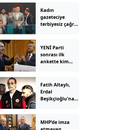
Kadın
gazeteciye
terbiyesiz çağrı:
"Gel özel
görüşelim"
YENİ Parti
sonrası ilk
ankette kim
önde?
Fatih Altaylı,
Erdal
Beşikçioğlu'na
ateş püskürdü:
Ulan siz kamu
görevlisisiniz!
MHP’de imza
atmayan