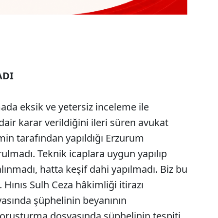
ADI
ada eksik ve yetersiz inceleme ile
r karar verildiğini ileri süren avukat
imin tarafından yapıldığı Erzurum
ulmadı. Teknik icaplara uygun yapılıp
alınmadı, hatta keşif dahi yapılmadı. Biz bu
k. Hınıs Sulh Ceza hâkimliği itirazı
asında şüphelinin beyanının
soruşturma dosyasında şüphelinin tespiti