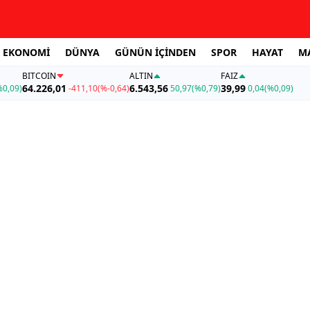
EKONOMİ
DÜNYA
GÜNÜN İÇİNDEN
SPOR
HAYAT
M
BITCOIN
ALTIN
FAİZ
64.226,01
6.543,56
39,99
%0,09)
-411,10
(%-0,64)
50,97
(%0,79)
0,04
(%0,09)