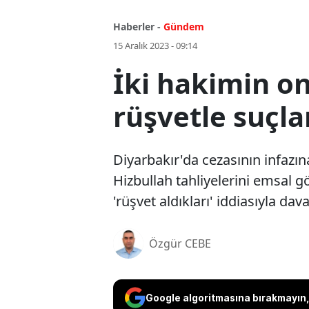
Haberler -
Gündem
15 Aralık 2023 - 09:14
İki hakimin on
rüşvetle suçla
Diyarbakır'da cezasının infazın
Hizbullah tahliyelerini emsal 
'rüşvet aldıkları' iddiasıyla dav
Özgür CEBE
Google algoritmasına bırakmayın, 