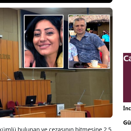
asının infazına 2,5 yıl kalan bir kadını, Anayasa
ve AİHM kararları ile Hizbullah tahliyelerini emsal
a infaz durdurma kararı vermelerinin ardından
vet aldıkları' iddiasıyla dava açıldı. İki hakim
 iptali davası açtı.
İnc
Gü
ükümlü bulunan ve cezasının bitmesine 2,5