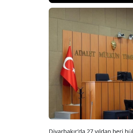
Diyarbakır'da cez
Mahkemesi kararı 
gösterip hakkınd
açığa alındı, 'rüş
Danıştay'a işlemin
Diyarbakır’da 27 yıldan beri h