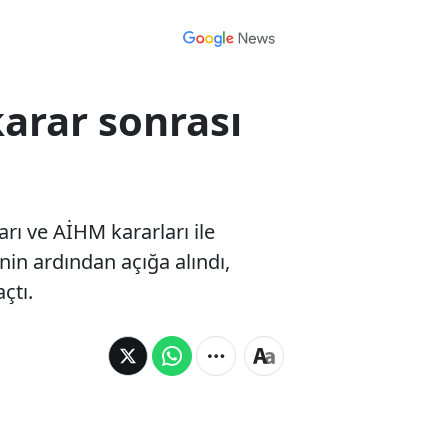
karar sonrası
rı ve AİHM kararları ile
nin ardından açığa alındı,
çtı.