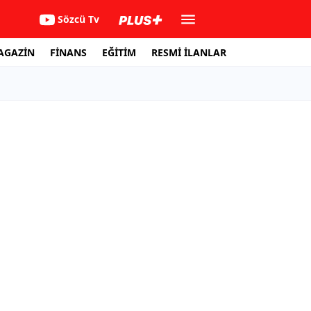
Sözcü Tv
AGAZİN
FİNANS
EĞİTİM
RESMİ İLANLAR