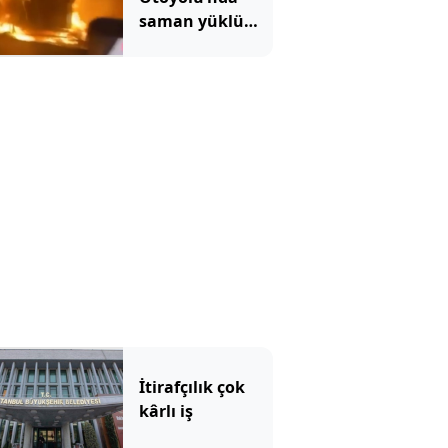
saman yüklü
TIR'ın dorsesi
alev alev yandı
İtirafçılık çok
kârlı iş