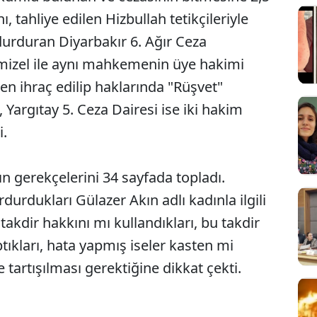
ı, tahliye edilen Hizbullah tetikçileriyle
ı durduran Diyarbakır 6. Ağır Ceza
izel ile aynı mahkemenin üye hakimi
n ihraç edilip haklarında "Rüşvet"
, Yargıtay 5. Ceza Dairesi ise iki hakim
i.
nın gerekçelerini 34 sayfada topladı.
urdurdukları Gülazer Akın adlı kadınla ilgili
akdir hakkını mı kullandıkları, bu takdir
tıkları, hata yapmış iseler kasten mi
e tartışılması gerektiğine dikkat çekti.