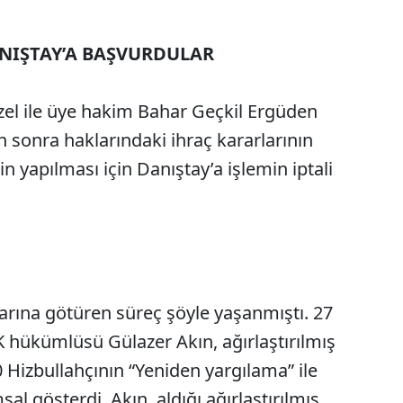
ANIŞTAY’A BAŞVURDULAR
zel ile üye hakim Bahar Geçkil Ergüden
 sonra haklarındaki ihraç kararlarının
n yapılması için Danıştay’a işlemin iptali
larına götüren süreç şöyle yaşanmıştı. 27
K hükümlüsü Gülazer Akın, ağırlaştırılmış
izbullahçının “Yeniden yargılama” ile
al gösterdi. Akın, aldığı ağırlaştırılmış