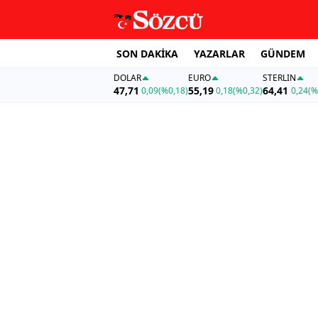
SON DAKİKA
YAZARLAR
GÜNDEM
DOLAR
EURO
STERLIN
47,71
55,19
64,41
0,09
(%0,18)
0,18
(%0,32)
0,24
(%