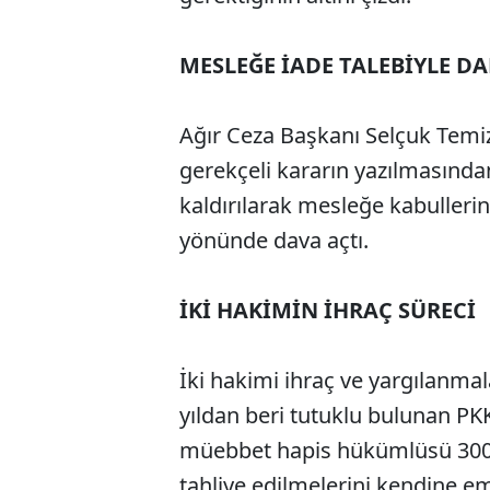
MESLEĞE İADE TALEBİYLE D
Ağır Ceza Başkanı Selçuk Temi
gerekçeli kararın yazılmasından
kaldırılarak mesleğe kabullerini
yönünde dava açtı.
İKİ HAKİMİN İHRAÇ SÜRECİ
İki hakimi ihraç ve yargılanma
yıldan beri tutuklu bulunan PK
müebbet hapis hükümlüsü 300 H
tahliye edilmelerini kendine ems