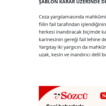
ŞABLON KARAR ÜZERİNDE DE
Ceza yargılamasında mahkûmiyet
fiilin fail tarafından işlendiği
herkesi inandıracak biçimde 
karinesinin gereği fail lehine d
Yargıtay iki yargıcın da mahkûm
uzak, kesin ve inandırıcı delil b