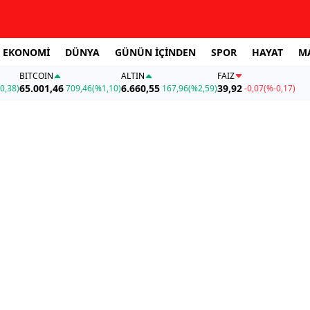
EKONOMİ
DÜNYA
GÜNÜN İÇİNDEN
SPOR
HAYAT
M
BITCOIN
ALTIN
FAİZ
65.001,46
6.660,55
39,92
0,38)
709,46
(%1,10)
167,96
(%2,59)
-0,07
(%-0,17)