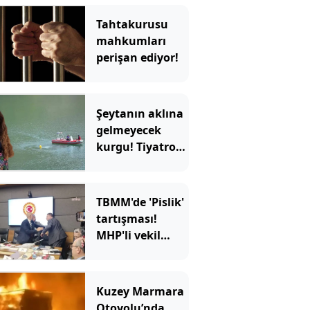
Tahtakurusu
mahkumları
perişan ediyor!
Şeytanın aklına
gelmeyecek
kurgu! Tiyatro
sahnesini sahte
delille kurdu
TBMM'de 'Pislik'
tartışması!
MHP'li vekil
masayı
yumrukladı: İYİ
Partili vekilin
Kuzey Marmara
üzerine yürüdü
Otoyolu’nda