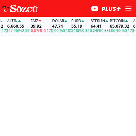
ALTIN
FAİZ
DOLAR
EURO
STERLIN
BITCOIN
ALTI
6.660,55
39,92
47,71
55,19
64,41
65.079,32
6.66
)
167,96
(%2,59)
-0,07
(%-0,17)
0,09
(%0,18)
0,18
(%0,32)
0,24
(%0,38)
106,90
(%0,17)
167,9