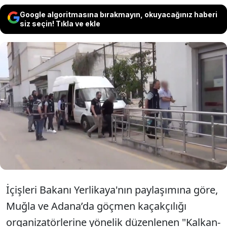
Google algoritmasına bırakmayın, okuyacağınız haberi
siz seçin! Tıkla ve ekle
İçişleri Bakanı Ali Yerlikaya, "Kalkan-21'
operasyonlarında 16 göçmen
kaçakçılığı organizatörünün
yakalandığını duyurdu.
İçişleri Bakanı Yerlikaya'nın paylaşımına göre,
Muğla ve Adana’da göçmen kaçakçılığı
organizatörlerine yönelik düzenlenen "Kalkan-