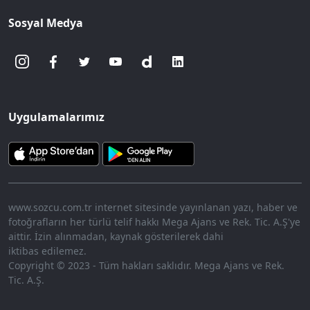
Sosyal Medya
Uygulamalarımız
www.sozcu.com.tr internet sitesinde yayınlanan yazı, haber ve
fotoğrafların her türlü telif hakkı Mega Ajans ve Rek. Tic. A.Ş'ye
aittir. İzin alınmadan, kaynak gösterilerek dahi
iktibas edilemez.
Copyright © 2023 - Tüm hakları saklıdır. Mega Ajans ve Rek.
Tic. A.Ş.