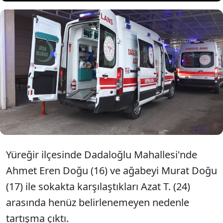
Adana'nın merkez Yüreğir
ilçesinde 2 kardeş çıkan kavgada
bıçaklanarak öldürüldü.
Yüreğir ilçesinde Dadaloğlu Mahallesi'nde
Ahmet Eren Doğu (16) ve ağabeyi Murat Doğu
(17) ile sokakta karşılaştıkları Azat T. (24)
arasında henüz belirlenemeyen nedenle
tartışma çıktı.