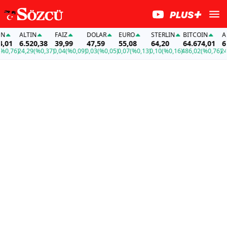
ALTIN
FAİZ
DOLAR
EURO
STERLIN
BITCOIN
ALT
01
6.520,38
39,99
47,59
55,08
64,20
64.674,01
6.5
0,76)
24,29
(%0,37)
0,04
(%0,09)
0,03
(%0,05)
0,07
(%0,13)
0,10
(%0,16)
486,02
(%0,76)
24,2