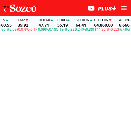
FAİZ
DOLAR
EURO
STERLIN
BITCOIN
ALTIN
,55
39,92
47,71
55,19
64,41
64.860,00
6.660,55
(%2,59)
-0,07
(%-0,17)
0,09
(%0,18)
0,18
(%0,32)
0,24
(%0,38)
-144,96
(%-0,22)
167,96
(%2,