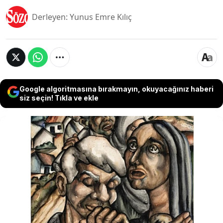
Derleyen: Yunus Emre Kılıç
Google algoritmasına bırakmayın, okuyacağınız haberi
siz seçin! Tıkla ve ekle
Sanat hayatına yeni başladığı zamanlarda yaptığı
ilk resmi iki paket sigara parasına satan
sanatçının eserleri milyonlarca lira değer biçilerek
açık artırmaya çıkarılıyor. 20. yüzyılın değeri
sanatçıları arasında yer alan ismin ilk eserinin
satışa sunulacağı açık artırma esnasında 120'den
fazla eserinin de sergilenmesi bekleniyor.