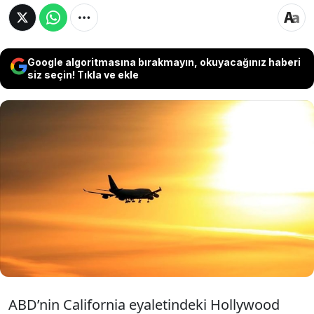
Google algoritmasına bırakmayın, okuyacağınız haberi
siz seçin! Tıkla ve ekle
ABD’de Southwest Hava Yolları’na ait yolcu
uçağı, askeri bir uçakla havada tehlikeli
şekilde yakınlaşınca ani irtifa değişikliği yaptı.
Olayda iki kabin görevlisi yaralandı. Uçak Las
Vegas’a sorunsuz iniş yaptı.
ABD’nin California eyaletindeki Hollywood