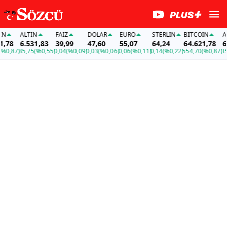
ALTIN
FAİZ
DOLAR
EURO
STERLIN
BITCOIN
ALT
78
6.531,83
39,99
47,60
55,07
64,24
64.621,78
6.5
0,87)
35,75
(%0,55)
0,04
(%0,09)
0,03
(%0,06)
0,06
(%0,11)
0,14
(%0,22)
554,70
(%0,87)
35,7