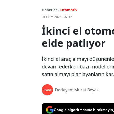
Haberler -
Otomotiv
01 Ekim 2025 - 07:37
İkinci el otomo
elde patlıyor
İkinci el araç almayı düşünenl
devam ederken bazı modellerin 
satın almayı planlayanların ka
Derleyen: Murat Beyaz
Google algoritmasına bırakmayın, 