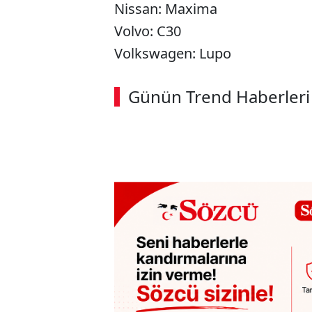
Nissan: Maxima
Volvo: C30
Volkswagen: Lupo
ABERİ OKU
➜
Günün Trend Haberleri
00:02
/ 08:15