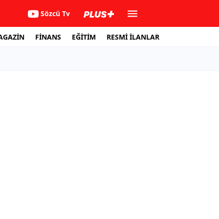
Sözcü Tv
AGAZİN
FİNANS
EĞİTİM
RESMİ İLANLAR