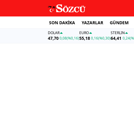
SON DAKİKA
YAZARLAR
GÜNDEM
DOLAR
EURO
STERLIN
47,70
55,18
64,41
0,08
(%0,16)
0,16
(%0,30)
0,24
(%