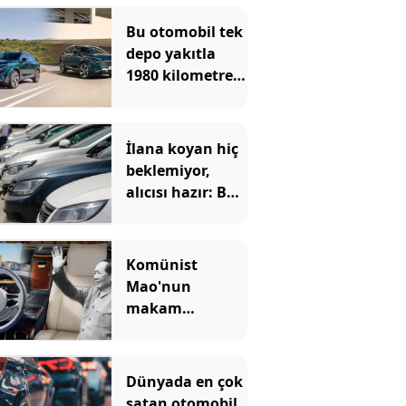
Bu otomobil tek
depo yakıtla
1980 kilometre
gitti: Rekoru
sağlayan şey ilk
akla gelen
İlana koyan hiç
olmadı
beklemiyor,
alıcısı hazır: Bu
20 otomobil
kapış kapış
gidiyor
Komünist
Mao'nun
makam
aracıydı, bugün
zenginlerin lüks
oyuncağı oldu
Dünyada en çok
satan otomobil