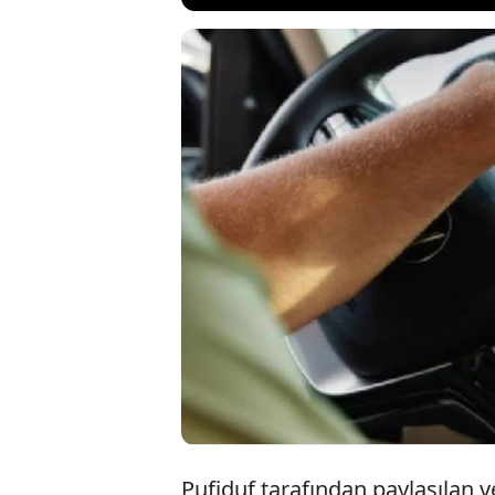
İkinci el araç al
Otomobil piyasas
modellerin el değ
Uzmanlar, bu araç
önce bir kez daha 
Pufiduf tarafından paylaşılan ve