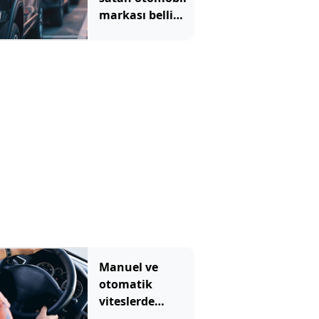
markası belli
oldu
Manuel ve
otomatik
viteslerde
şanzımanı