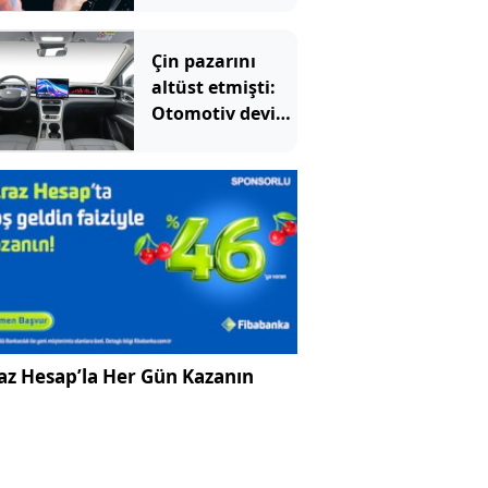
yakan hata:
Çoğu sürücü
Çin pazarını
farkında değil
altüst etmişti:
Otomotiv devi
Avrupa'ya açıldı
az Hesap’la Her Gün Kazanın