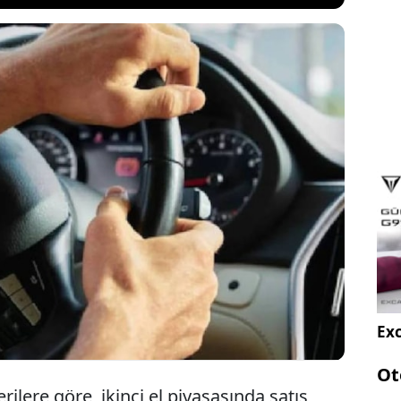
mayı düşünenlere uzmanlardan önemli uyarı geldi.
ı yoğun ilgi görmeye devam ederken bazı
iştirmesi diğerlerine göre çok daha uzun sürüyor.
ları satın almayı planlayanların karar vermeden
düşünmeleri gerektiğini belirtiyor.
Exc
Ot
rilere göre, ikinci el piyasasında satış