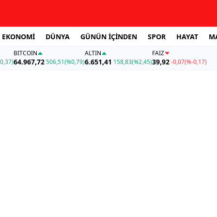
EKONOMİ
DÜNYA
GÜNÜN İÇİNDEN
SPOR
HAYAT
M
BITCOIN
ALTIN
FAİZ
64.967,72
6.651,41
39,92
0,37)
506,51
(%0,79)
158,83
(%2,45)
-0,07
(%-0,17)