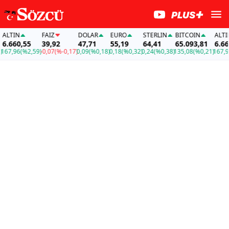
LTIN
FAİZ
DOLAR
EURO
STERLIN
BITCOIN
ALTIN
.660,55
39,92
47,71
55,19
64,41
65.093,81
6.660,
7,96
(%2,59)
-0,07
(%-0,17)
0,09
(%0,18)
0,18
(%0,32)
0,24
(%0,38)
135,08
(%0,21)
167,96
(