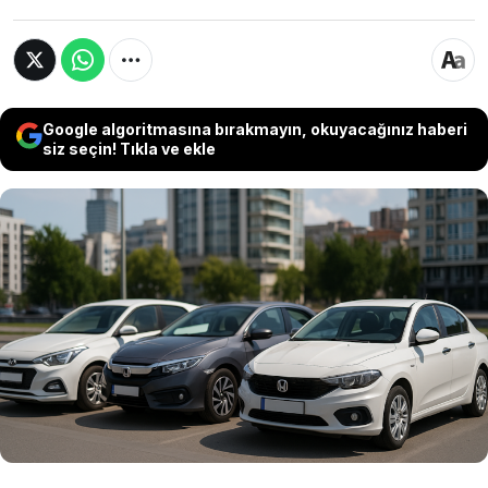
Google algoritmasına bırakmayın, okuyacağınız haberi
siz seçin! Tıkla ve ekle
Türkiye’de ikinci el otomobil almayı düşünenler
için en güvenilir modeller açıklandı. VavaCars’ın
verilerine göre Toyota Corolla, Honda Civic,
Hyundai i20 ve Fiat Egea, düşük arıza oranları
ve uzun ömürlü yapılarıyla listenin zirvesinde
yer aldı.