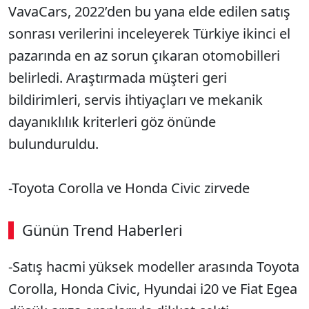
VavaCars, 2022’den bu yana elde edilen satış
sonrası verilerini inceleyerek Türkiye ikinci el
pazarında en az sorun çıkaran otomobilleri
belirledi. Araştırmada müşteri geri
bildirimleri, servis ihtiyaçları ve mekanik
dayanıklılık kriterleri göz önünde
bulunduruldu.
-Toyota Corolla ve Honda Civic zirvede
Günün Trend Haberleri
00:02
/ 08:06
-Satış hacmi yüksek modeller arasında Toyota
Sesi Aç
Corolla, Honda Civic, Hyundai i20 ve Fiat Egea