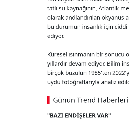
tatlı su kaynağının, Atlantik 
olarak andlandırılan okyanus a
bu durumun insanlık için cidd
ediyor.
Küresel ısınmanın bir sonucu 
yıllardır devam ediyor. Bilim i
birçok buzulun 1985'ten 2022'y
uydu fotoğraflarıyla analiz edild
ABERİ OKU
➜
Günün Trend Haberleri
"BAZI ENDİŞELER VAR"
SÖZCÜ SON DAKİKA