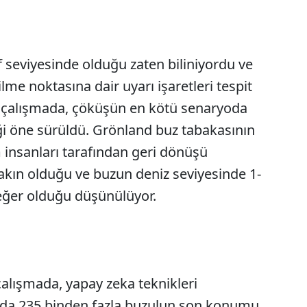
f seviyesinde olduğu zaten biliniyordu ve
lme noktasına dair uyarı işaretleri tespit
ir çalışmada, çöküşün en kötü senaryoda
ği öne sürüldü. Grönland buz tabakasının
 insanları tarafından geri dönüşü
akın olduğu ve buzun deniz seviyesinde 1-
eğer olduğu düşünülüyor.
alışmada, yapay zeka teknikleri
fında 235 binden fazla buzulun son konumu,