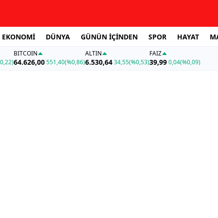
EKONOMİ
DÜNYA
GÜNÜN İÇİNDEN
SPOR
HAYAT
M
BITCOIN
ALTIN
FAİZ
64.626,00
6.530,64
39,99
0,22)
551,40
(%0,86)
34,55
(%0,53)
0,04
(%0,09)