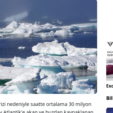
iziyle ilgili yapılan son araştırma bilim dünyasını
ndirdi. Araştırmaya göre, Grönland buz tabakası,
izi nedeniyle saatte ortalama 30 milyon ton buz
or.
Exc
Bi
rizi nedeniyle saatte ortalama 30 milyon
zey Atlantik'e akan ve buzdan kaynaklanan