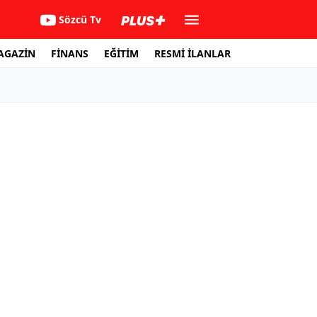
Sözcü Tv
AGAZİN
FİNANS
EĞİTİM
RESMİ İLANLAR