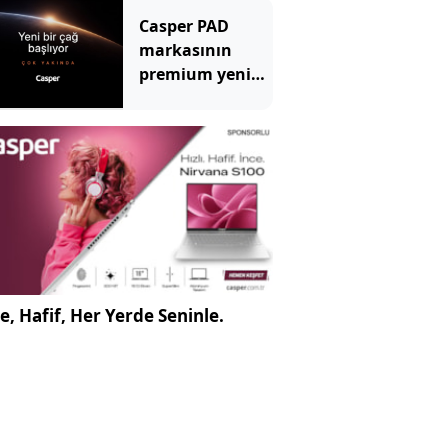
Casper PAD
markasının
premium yeni
üyesi için geri
sayım başladı
e, Hafif, Her Yerde Seninle.