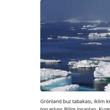
İklim kr
endişele
iklim kr
kaybediy
Grönland buz tabakası, iklim k
ton eriyor. Bilim insanları, Ku