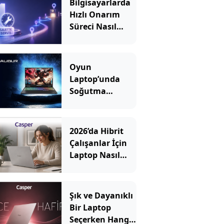
Bilgisayarlarda
Hızlı Onarım
Süreci Nasıl
İşler?
Oyun
Laptop’unda
Soğutma
Sistemi Rehberi
2026’da Hibrit
Çalışanlar İçin
Laptop Nasıl
Seçilir? Hangi
Özellikler
Önemli?
Şık ve Dayanıklı
Bir Laptop
Seçerken Hangi