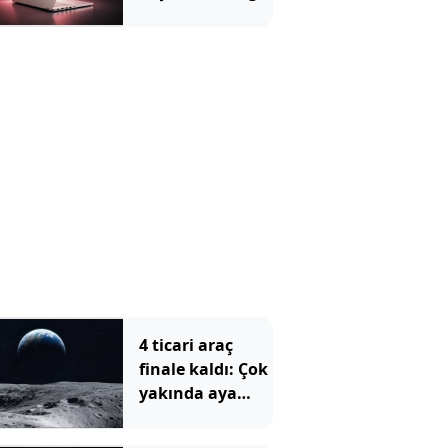
Özelliklere
Bakılmalı?
4 ticari araç
finale kaldı: Çok
yakında aya
gidecekler