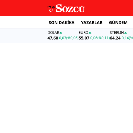
SON DAKİKA
YAZARLAR
GÜNDEM
DOLAR
EURO
STERLIN
47,60
55,07
64,24
0,03
(%0,06)
0,06
(%0,11)
0,14
(%