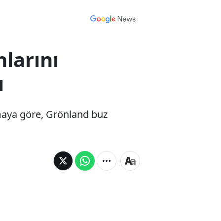
nlarını
ı
ırmaya göre, Grönland buz