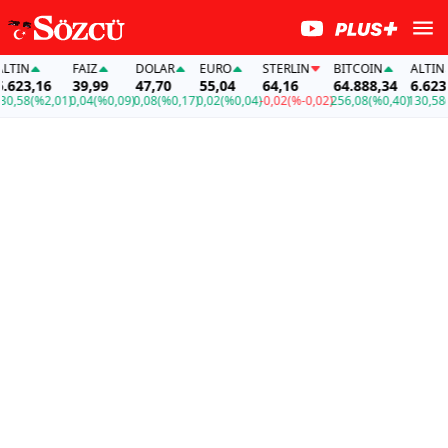
IN
FAİZ
DOLAR
EURO
STERLIN
BITCOIN
ALTIN
23,16
39,99
47,70
55,04
64,16
64.888,34
6.623,1
,58
(%2,01)
0,04
(%0,09)
0,08
(%0,17)
0,02
(%0,04)
-0,02
(%-0,02)
256,08
(%0,40)
130,58
(%2