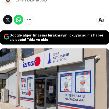
Evren DEMİRDAŞ
Google algoritmasına bırakmayın, okuyacağınız haberi
siz seçin! Tıkla ve ekle
Zamlar durmuyor, alım gücü dibe vurdu. En temel
ihtiyaçlara ulaşmak bile birçok aile için artık lüks.
Bu ekonomik tabloya karşı yerel yönetimlerden
gelen çözümler ise dikkat çekiyor. İzmir
Büyükşehir Belediyesi, CHP’li Meclis Üyesi Candaş
Yeter’in öncülüğünde kurulan İZMAR
marketleriyle dar gelirlinin yanında olduğunu
gösterdi.