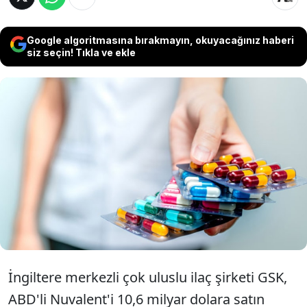
Google algoritmasına bırakmayın, okuyacağınız haberi
siz seçin! Tıkla ve ekle
İngiliz ilaç devi GSK, akciğer kanseri
tedavilerindeki portföyünü genişletmek
amacıyla ABD'li biyofarma şirketi
Nuvalent'i 10,6 milyar dolara satın alıyor.
İngiltere merkezli çok uluslu ilaç şirketi GSK,
ABD'li Nuvalent'i 10,6 milyar dolara satın