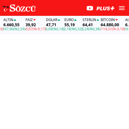
ALTIN
FAİZ
DOLAR
EURO
STERLIN
BITCOIN
ALT
6.660,55
39,92
47,71
55,19
64,41
64.880,00
6.6
167,96
(%2,59)
-0,07
(%-0,17)
0,09
(%0,18)
0,18
(%0,32)
0,24
(%0,38)
-114,31
(%-0,18)
167,