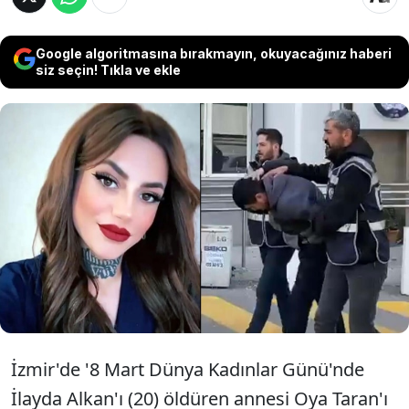
Google algoritmasına bırakmayın, okuyacağınız haberi
siz seçin! Tıkla ve ekle
İzmir'de 20 yaşındaki İlayda Alkan'ı
katleden Yunus Yılmaz hakkında
ağırlaştırılmış müebbet ve 20 yıla kadar
hapis cezası talep edildi.
İzmir'de '8 Mart Dünya Kadınlar Günü'nde
İlayda Alkan'ı (20) öldüren annesi Oya Taran'ı