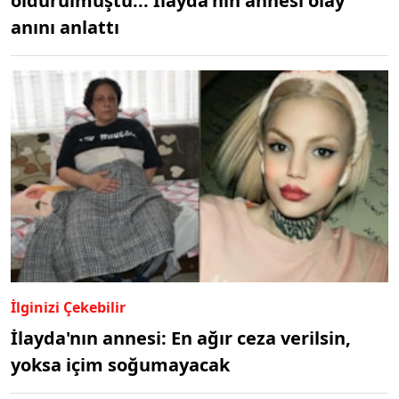
öldürülmüştü... İlayda'nın annesi olay
anını anlattı
İlginizi Çekebilir
İlayda'nın annesi: En ağır ceza verilsin,
yoksa içim soğumayacak