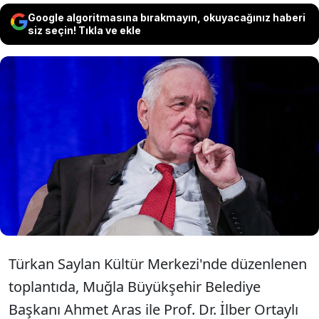
Google algoritmasına bırakmayın, okuyacağınız haberi
siz seçin! Tıkla ve ekle
Prof. Dr. İlber Ortaylı kütüphanesini
Muğla'ya bağışladı. Muğla Büyükşehir
Belediye Başkanı Ahmet Aras ise,
"Kütüphanenin ismi Prof. Dr. İlber Ortaylı
olacak" dedi.
Türkan Saylan Kültür Merkezi'nde düzenlenen
toplantıda, Muğla Büyükşehir Belediye
Başkanı Ahmet Aras ile Prof. Dr. İlber Ortaylı