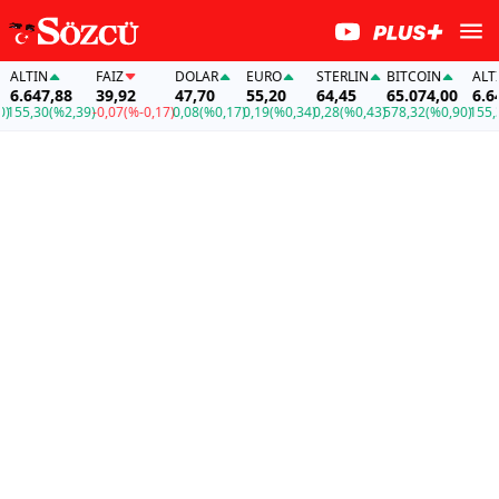
ALTIN
FAİZ
DOLAR
EURO
STERLIN
BITCOIN
ALTIN
6.647,88
39,92
47,70
55,20
64,45
65.074,00
6.647
55,30
(%2,39)
-0,07
(%-0,17)
0,08
(%0,17)
0,19
(%0,34)
0,28
(%0,43)
578,32
(%0,90)
155,30