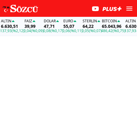
TIN
FAİZ
DOLAR
EURO
STERLIN
BITCOIN
ALTIN
.630,51
39,99
47,71
55,07
64,22
65.043,96
6.630,5
7,93
(%2,12)
0,04
(%0,09)
0,08
(%0,17)
0,06
(%0,11)
0,05
(%0,07)
486,42
(%0,75)
137,93
(%2