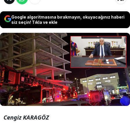
Google algoritmasına bırakmayın, okuyacağınız haberi
siz seçin! Tıkla ve ekle
İddiaya göre; DEM Partili Başkan
Paydaş’la ilişki yaşayan kadının ailesi
durumu öğrendi. Genç kadın aile baskısı
nedeniyle canına kıymak istedi.
Cengiz KARAGÖZ