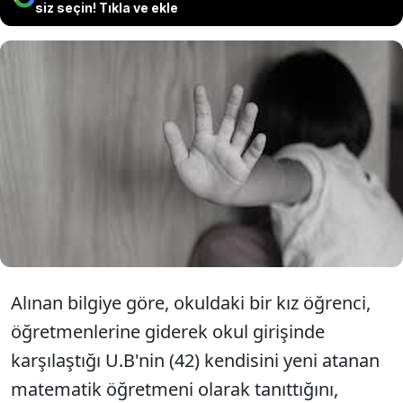
siz seçin! Tıkla ve ekle
Uşak'ta bir ilkokul binasında kendisini yeni
atanan öğretmen olarak tanıttığı ve bir kız
öğrenciyi taciz ettiği ileri sürülen şüpheli,
tutuklanarak cezaevine gönderildi.
Alınan bilgiye göre, okuldaki bir kız öğrenci,
öğretmenlerine giderek okul girişinde
karşılaştığı U.B'nin (42) kendisini yeni atanan
matematik öğretmeni olarak tanıttığını,