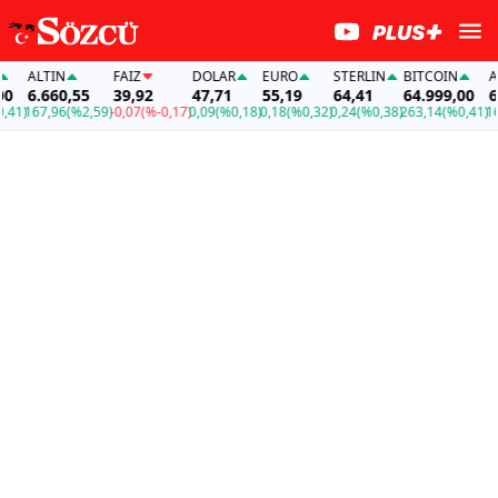
ALTIN
FAİZ
DOLAR
EURO
STERLIN
BITCOIN
ALT
6.660,55
39,92
47,71
55,19
64,41
64.999,00
6.6
1)
167,96
(%2,59)
-0,07
(%-0,17)
0,09
(%0,18)
0,18
(%0,32)
0,24
(%0,38)
263,14
(%0,41)
167,