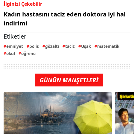
İlginizi Çekebilir
Kadın hastasını taciz eden doktora iyi hal
indirimi
Etiketler
emniyet
polis
gözaltı
taciz
Uşak
matematik
okul
öğrenci
GÜNÜN MANŞETLERİ