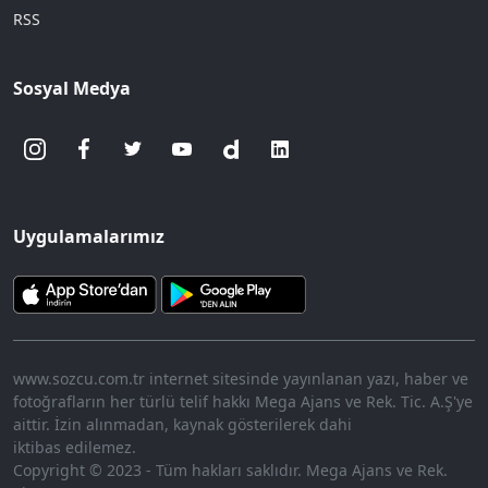
RSS
Sosyal Medya
Uygulamalarımız
www.sozcu.com.tr internet sitesinde yayınlanan yazı, haber ve
fotoğrafların her türlü telif hakkı Mega Ajans ve Rek. Tic. A.Ş'ye
aittir. İzin alınmadan, kaynak gösterilerek dahi
iktibas edilemez.
Copyright © 2023 - Tüm hakları saklıdır. Mega Ajans ve Rek.