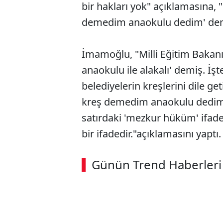
bir hakları yok" açıklamasına, 
demedim anaokulu dedim' demek
İmamoğlu, "Milli Eğitim Bakanı,
anaokulu ile alakalı' demiş. İşt
belediyelerin kreşlerini dile ge
kreş demedim anaokulu dedim' 
satırdaki 'mezkur hüküm' ifad
bir ifadedir."açıklamasını yaptı
ABERİ OKU
➜
Günün Trend Haberleri
00:02
/ 09:08