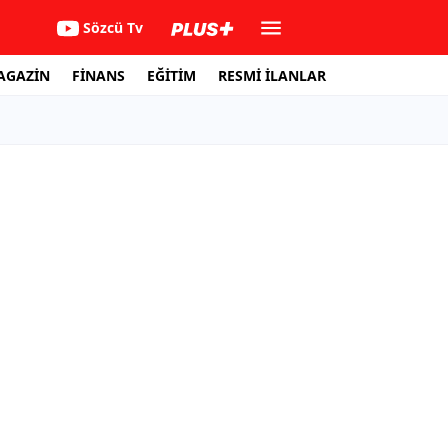
Sözcü Tv
AGAZİN
FİNANS
EĞİTİM
RESMİ İLANLAR