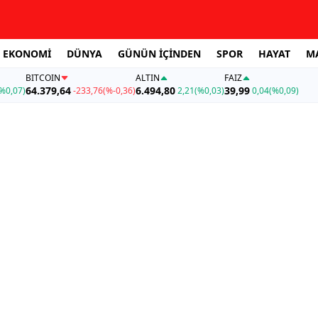
EKONOMİ
DÜNYA
GÜNÜN İÇİNDEN
SPOR
HAYAT
M
BITCOIN
ALTIN
FAİZ
64.379,64
6.494,80
39,99
%0,07)
-233,76
(%-0,36)
2,21
(%0,03)
0,04
(%0,09)