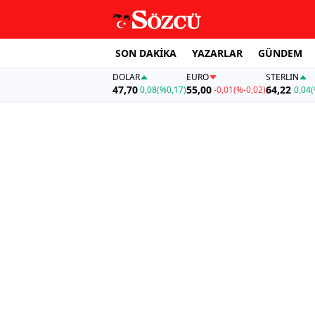
SON DAKİKA
YAZARLAR
GÜNDEM
DOLAR
EURO
STERLIN
47,70
55,00
64,22
0,08
(%0,17)
-0,01
(%-0,02)
0,04
(