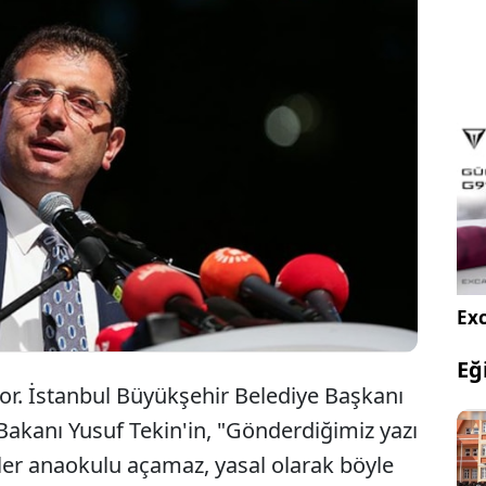
İstanbul Büyükşehir Belediye Başkanı Ekrem
İmamoğlu'ndan Milli Eğitim Bakanı Yusuf Tekin'e
kreş yanıtı geldi.
Exc
Eğ
yor. İstanbul Büyükşehir Belediye Başkanı
akanı Yusuf Tekin'in, "Gönderdiğimiz yazı
yeler anaokulu açamaz, yasal olarak böyle