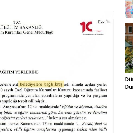
Dün
Dü