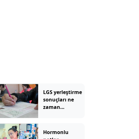
tercih sonuçları
sorgulama
ekranı
LGS yerleştirme
sonuçları ne
zaman
açıklanacak, 5
Ağustos 2026
Çarşamba günü
Hormonlu
mü?