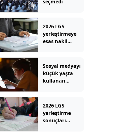
seçmedi
2026 LGS
yerleştirmeye
esas nakil
başvurusu:
Nasıl ve nereden
yapılır?
Sosyal medyayı
küçük yaşta
kullanan
çocuklar bazı
derslerde daha
başarısız
2026 LGS
olabiliyor
yerleştirme
sonuçları
erişime açıldı:
İşte MEB LGS