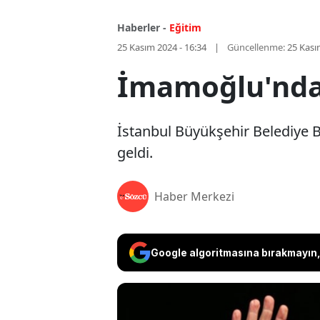
Haberler -
Eğitim
25 Kasım 2024 - 16:34
Güncellenme:
25 Kası
İmamoğlu'ndan
İstanbul Büyükşehir Belediye B
geldi.
Haber Merkezi
Google algoritmasına bırakmayın, 