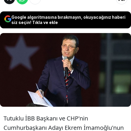
Google algoritmasına bırakmayın, okuyacağınız haberi
siz seçin! Tıkla ve ekle
Ekrem İmamoğlu'nun yengesi Asiye İnan
hayatını kaybetti. İmamoğlu cenazeye
katılmak için Adalet Bakanlığı'na başvurdu
ancak olumlu yanıt gelmedi.
Tutuklu İBB Başkanı ve CHP'nin
Cumhurbaşkanı Adayı Ekrem İmamoğlu'nun