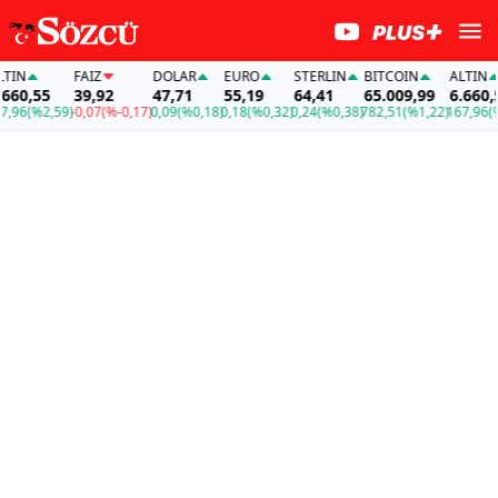
N
FAİZ
DOLAR
EURO
STERLIN
BITCOIN
ALTIN
0,55
39,92
47,71
55,19
64,41
65.009,99
6.660,55
6
(%2,59)
-0,07
(%-0,17)
0,09
(%0,18)
0,18
(%0,32)
0,24
(%0,38)
782,51
(%1,22)
167,96
(%2,