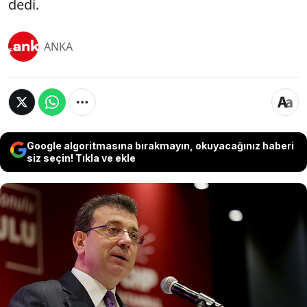
dedi.
ANKA
Google algoritmasına bırakmayın, okuyacağınız haberi
siz seçin! Tıkla ve ekle
CHP İstanbul İl Başkanlığı Danışma Kurulu
toplantısında konuşan İBB Başkanı İmamoğlu,
"kurultay" iddialarına ilişkin açıklamada bulundu.
'Kurultay' söylemiyle CHP'ye yönelik bir süreç
yönetildiğini savunan İmamoğlu, " Bu
dedikoduların kaynağının parti dışı çevreler