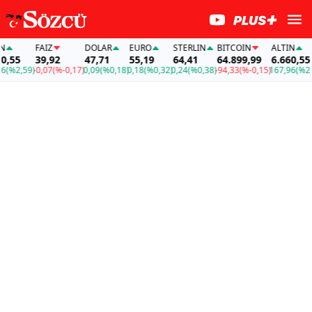
FAİZ
DOLAR
EURO
STERLIN
BITCOIN
ALTIN
FA
39,92
47,71
55,19
64,41
64.899,99
6.660,55
3
59)
-0,07
(%-0,17)
0,09
(%0,18)
0,18
(%0,32)
0,24
(%0,38)
-94,33
(%-0,15)
167,96
(%2,59)
-0,