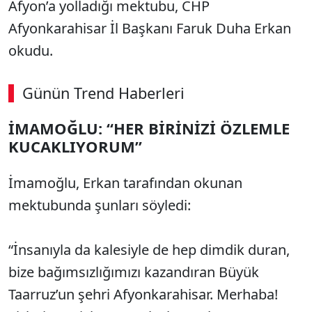
Afyon’a yolladığı mektubu, CHP
Afyonkarahisar İl Başkanı Faruk Duha Erkan
okudu.
Günün Trend Haberleri
00:02
/ 03:53
İMAMOĞLU: “HER BİRİNİZİ ÖZLEMLE
Sesi Aç
KUCAKLIYORUM”
İmamoğlu, Erkan tarafından okunan
mektubunda şunları söyledi:
“İnsanıyla da kalesiyle de hep dimdik duran,
bize bağımsızlığımızı kazandıran Büyük
Taarruz’un şehri Afyonkarahisar. Merhaba!