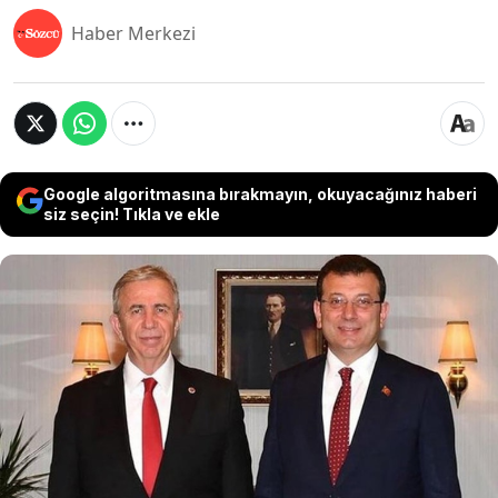
Haber Merkezi
Google algoritmasına bırakmayın, okuyacağınız haberi
siz seçin! Tıkla ve ekle
CHP’nin cumhurbaşkanı adayı ve tutuklu İBB
Başkanı Ekrem İmamoğlu, partisinin
Afyonkarahisar mitinginde toplanan on binlerce
yurttaşa Silivri’deki hücresinden seslendi.
İmamoğlu Ankara'daki operasyonlara dikkat
çekerek "Milletimiz bir Melih Gökçek’e bir de
Mansur Yavaş’a bakıyor ve yargıyı siyasete alet
edenlerin asıl maksadını görüyor" dedi.