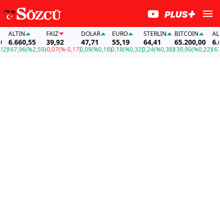
ALTIN
FAİZ
DOLAR
EURO
STERLIN
BITCOIN
ALTIN
6.660,55
39,92
47,71
55,19
64,41
65.200,00
6.660
67,96
(%2,59)
-0,07
(%-0,17)
0,09
(%0,18)
0,18
(%0,32)
0,24
(%0,38)
139,90
(%0,22)
167,96