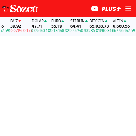
DOLAR
EURO
STERLIN
BITCOIN
ALTIN
FAİZ
92
47,71
55,19
64,41
65.038,73
6.660,55
39,92
(%-0,17)
0,09
(%0,18)
0,18
(%0,32)
0,24
(%0,38)
235,81
(%0,36)
167,96
(%2,59)
-0,07
(%-0,