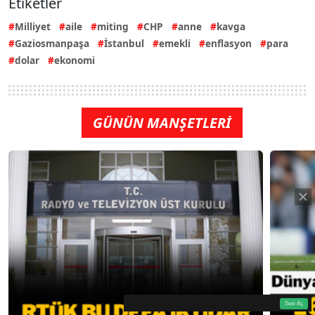
Etiketler
Milliyet
aile
miting
CHP
anne
kavga
Gaziosmanpaşa
İstanbul
emekli
enflasyon
para
dolar
ekonomi
GÜNÜN MANŞETLERİ
360p
Loaded
:
Sesi
9.11%
Aç
Sesi Aç