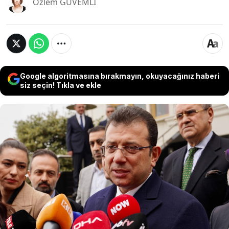
Özlem GÜVEMLİ
Google algoritmasına bırakmayın, okuyacağınız haberi
siz seçin! Tıkla ve ekle
İBB Başkanı Ekrem İmamoğlu, Cumhurbaşkanı
Erdoğan’ın emekli maaşlarına zammın bütçeye
yük olacağı yönündeki açıklamasına
Gaziosmanpaşa mitinginde sert tepki gösterdi.
İmamoğlu “Hükümet, 16 milyon emeklimize
cumhuriyet tarihinin en büyük zulmünü
çektiriyor” dedi.