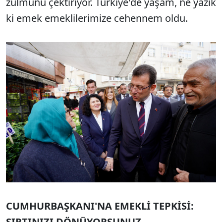
zulmünü çektiriyor. Türkiye'de yaşam, ne yazık
ki emek emeklilerimize cehennem oldu.
CUMHURBAŞKANI'NA EMEKLİ TEPKİSİ:
SIRTINIZI DÖNÜYORSUNUZ