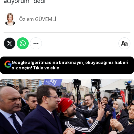
acıyorum" dedi
Özlem GÜVEMLİ
Google algoritmasına bırakmayın, okuyacağınız haberi
siz seçin! Tıkla ve ekle
Kağıthane’ne konuşan İBB Başkanı Ekrem
İmamoğlu, Cunhurbaşkanı Erdoğan'ın "Biz varsak
doğalgaz var biz yoksak doğalgaz yok" sözlerine
gönderme yaparak "Yarın İstanbul'a gelince de
aynısını diyebilecek mi bakacağız. Bizde cevaba
hazır onu söyleyeyim. ‘Bize oy vermeyene hizmet