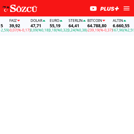
FAİZ
DOLAR
EURO
STERLIN
BITCOIN
ALTIN
FAİ
39,92
47,71
55,19
64,41
64.788,80
6.660,55
39
)
-0,07
(%-0,17)
0,09
(%0,18)
0,18
(%0,32)
0,24
(%0,38)
-239,19
(%-0,37)
167,96
(%2,59)
-0,0