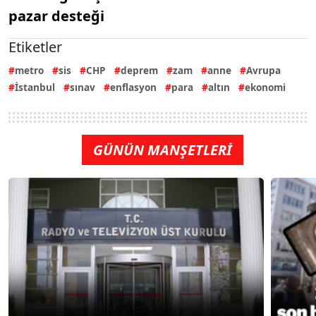
pazar desteği
Etiketler
metro
sis
CHP
deprem
zam
anne
Avrupa
İstanbul
sınav
enflasyon
para
altın
ekonomi
GÜNÜN MANŞETLERİ