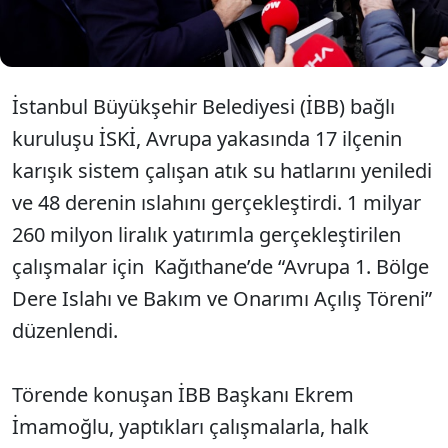
de götürmeyiz’ diye kabadayılık taslayanların bu
hallerine, ben acıyorum" dedi
İstanbul Büyükşehir Belediyesi (İBB) bağlı
kuruluşu İSKİ, Avrupa yakasında 17 ilçenin
karışık sistem çalışan atık su hatlarını yeniledi
ve 48 derenin ıslahını gerçekleştirdi. 1 milyar
260 milyon liralık yatırımla gerçekleştirilen
çalışmalar için Kağıthane’de “Avrupa 1. Bölge
Dere Islahı ve Bakım ve Onarımı Açılış Töreni”
düzenlendi.
Törende konuşan İBB Başkanı Ekrem
İmamoğlu, yaptıkları çalışmalarla, halk