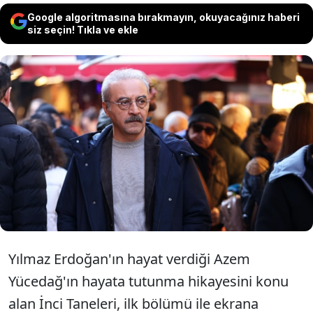
Google algoritmasına bırakmayın, okuyacağınız haberi
siz seçin! Tıkla ve ekle
Yıllar sonra ekrana dönüş yapmaya
hazırlanan Yılmaz Erdoğanın kaleminden
çıkan ve başrolünü oynadığı İnci
Tanelerinin yayın tarihi belli oldu.
Yılmaz Erdoğan'ın hayat verdiği Azem
Yücedağ'ın hayata tutunma hikayesini konu
alan İnci Taneleri, ilk bölümü ile ekrana