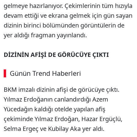
gelmeye hazırlanıyor. Çekimlerinin tüm hızıyla
devam ettiği ve ekrana gelmek için gün sayan
dizinin birinci bölümünden görüntülerin de
yer aldığı fragman yayınlandı.
DİZİNİN AFİŞİ DE GÖRÜCÜYE ÇIKTI
Günün Trend Haberleri
00:02
/ 09:08
BKM imzalı dizinin afişi de görücüye çıktı.
Sesi Aç
Yılmaz Erdoğanın canlandırdığı Azem
Yücedağın kaldığı otelde yapılan afiş
çekiminde Yılmaz Erdoğan, Hazar Ergüçlü,
Selma Ergeç ve Kubilay Aka yer aldı.