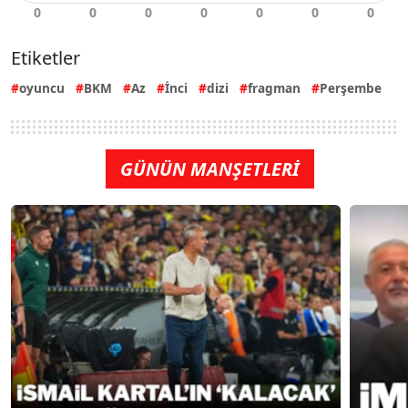
Etiketler
oyuncu
BKM
Az
İnci
dizi
fragman
Perşembe
GÜNÜN MANŞETLERİ