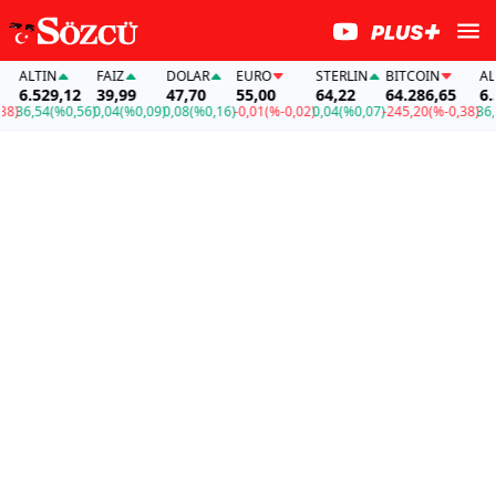
ALTIN
FAİZ
DOLAR
EURO
STERLIN
BITCOIN
ALTIN
6.529,12
39,99
47,70
55,00
64,22
64.286,65
6.529
6,54
(%0,56)
0,04
(%0,09)
0,08
(%0,16)
-0,01
(%-0,02)
0,04
(%0,07)
-245,20
(%-0,38)
36,54
(